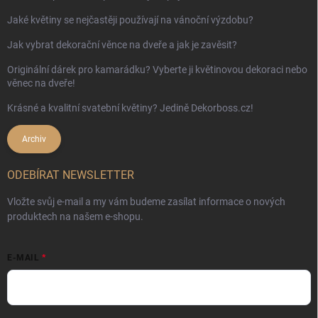
Jaké květiny se nejčastěji používají na vánoční výzdobu?
Jak vybrat dekorační věnce na dveře a jak je zavěsit?
Originální dárek pro kamarádku? Vyberte ji květinovou dekoraci nebo
věnec na dveře!
Krásné a kvalitní svatební květiny? Jedině Dekorboss.cz!
Archiv
ODEBÍRAT NEWSLETTER
Vložte svůj e-mail a my vám budeme zasílat informace o nových
produktech na našem e-shopu.
E-MAIL