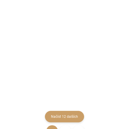
SKLADEM
SKLADEM
(1 KS)
(4 KS)
Dítě s medvídkem
Malý medvídek
581997
118 Kč
74 Kč
97,52 Kč bez DPH
61,16 Kč bez DPH
Detail
Detail
Načíst 12 dalších