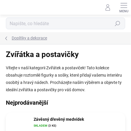
Přejít
na
obsah
Hledat
Doplňky a dekorace
Zvířátka a postavičky
Vítejte v naší kategorii Zvířátek a postaviček! Tato kolekce
obsahuje roztomilé figurky a sošky, které přidají vašemu interiéru
osobitý a hravý nádech. Procházejte naším výběrem a objevte ty
ideální zvířátka a postavičky pro váš domov.
Nejprodávanější
Závěsný dřevěný medvídek
SKLADEM
(3 KS)