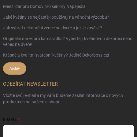
Menší dar pro Domov pro seniory Napajedla
Jaké květiny se nejčastěji používají na vánoční výzdobu?
Jak vybrat dekorační věnce na dveře a jak je zavěsit?
Originální dárek pro kamarádku? Vyberte ji květinovou dekoraci nebo
věnec na dveře!
Krásné a kvalitní svatební květiny? Jedině Dekorboss.cz!
Archiv
ODEBÍRAT NEWSLETTER
Vložte svůj e-mail a my vám budeme zasílat informace o nových
produktech na našem e-shopu.
E-MAIL