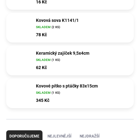
16 Kč
Kovová sova K1141/1
SKLADEM
(2 KS)
78 Kč
Keramický zajíček 9,5x4cm
SKLADEM
(1 KS)
62 Kč
Kovové pítko s ptáčky 83x15cm
SKLADEM
(1 KS)
345 Kč
Ř
a
DOPORUČUJEME
NEJLEVNĚJŠÍ
NEJDRAŽŠÍ