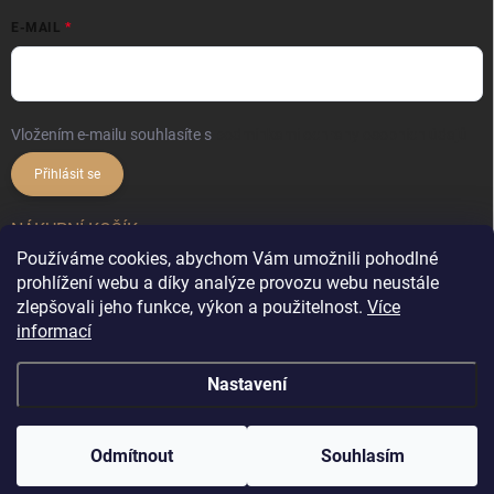
E-MAIL
Vložením e-mailu souhlasíte s
podmínkami ochrany osobních údajů
Přihlásit se
NÁKUPNÍ KOŠÍK
Používáme cookies, abychom Vám umožnili pohodlné
prohlížení webu a díky analýze provozu webu neustále
0
ks /
0 Kč
zlepšovali jeho funkce, výkon a použitelnost.
Více
informací
Nastavení
Copyright 2026
DekorX.cz
. Všechna práva vyhrazena.
Upravit nastavení
cookies
&
Vytvořil Shoptet
Odmítnout
Souhlasím