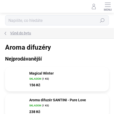
Přejít
na
obsah
Hledat
Vůně do bytu
Aroma difuzéry
Nejprodávanější
Magical Winter
SKLADEM
(1 KS)
156 Kč
Aroma difuzér SANTINI - Pure Love
SKLADEM
(1 KS)
238 Kč