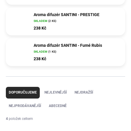
Aroma difuzér SANTINI - PRESTIGE
SKLADEM
(2 KS)
238 Kč
Aroma difuzér SANTINI - Fumé Rubis
SKLADEM
(1 KS)
238 Kč
Ř
a
DOPORUČUJEME
NEJLEVNĚJŠÍ
NEJDRAŽŠÍ
z
e
NEJPRODÁVANĚJŠÍ
ABECEDNĚ
n
í
4
položek celkem
p
r