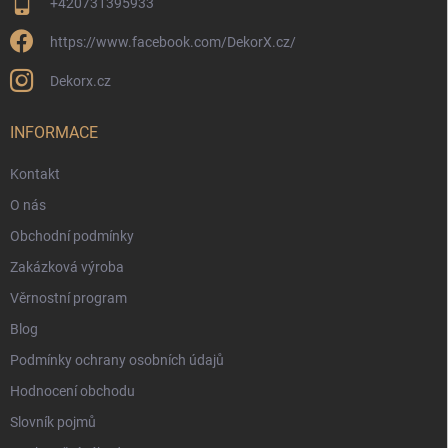
p
+420731395933
i
s
https://www.facebook.com/DekorX.cz/
u
Dekorx.cz
INFORMACE
Kontakt
O nás
Obchodní podmínky
Zakázková výroba
Věrnostní program
Blog
Podmínky ochrany osobních údajů
Hodnocení obchodu
Slovník pojmů