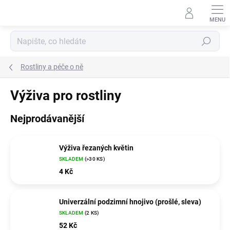
Přejít
na
obsah
Hledat
Rostliny a péče o ně
Výživa pro rostliny
Nejprodávanější
Výživa řezaných květin
SKLADEM
(>30 KS)
4 Kč
Univerzální podzimní hnojivo (prošlé, sleva)
SKLADEM
(2 KS)
52 Kč