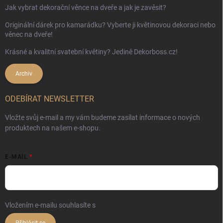
Jak vybrat dekorační věnce na dveře a jak je zavěsit?
Originální dárek pro kamarádku? Vyberte ji květinovou dekoraci nebo
věnec na dveře!
Krásné a kvalitní svatební květiny? Jedině Dekorboss.cz!
Archiv
ODEBÍRAT NEWSLETTER
Vložte svůj e-mail a my vám budeme zasílat informace o nových
produktech na našem e-shopu.
E-MAIL
Vložením e-mailu souhlasíte s
podmínkami ochrany osobních údajů
Přihlásit se