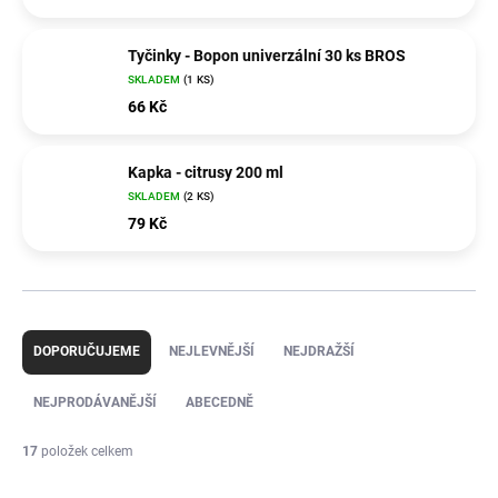
Tyčinky - Bopon univerzální 30 ks BROS
SKLADEM
(1 KS)
66 Kč
Kapka - citrusy 200 ml
SKLADEM
(2 KS)
79 Kč
Ř
a
DOPORUČUJEME
NEJLEVNĚJŠÍ
NEJDRAŽŠÍ
z
e
NEJPRODÁVANĚJŠÍ
ABECEDNĚ
n
í
17
položek celkem
p
r