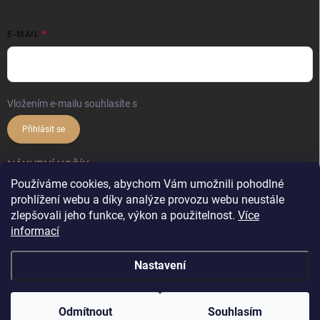
E-MAIL
Vložením e-mailu souhlasíte s
podmínkami ochrany osobních údajů
Přihlásit se
NÁKUPNÍ KOŠÍK
Používáme cookies, abychom Vám umožnili pohodlné
prohlížení webu a díky analýze provozu webu neustále
0
ks /
0 Kč
zlepšovali jeho funkce, výkon a použitelnost.
Více
informací
Nastavení
Copyright 2026
DekorX.cz
. Všechna práva vyhrazena.
Upravit nastavení
cookies
&
Vytvořil Shoptet
Odmítnout
Souhlasím