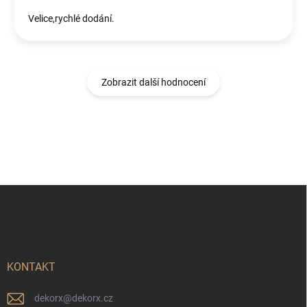
Velice,rychlé dodání.
Zobrazit další hodnocení
Z
á
p
a
t
í
KONTAKT
dekorx
@
dekorx.cz