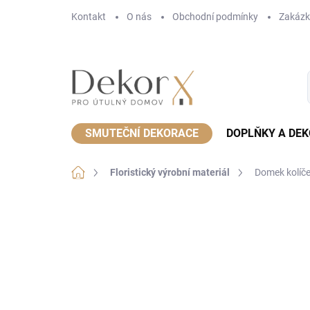
Přejít
Kontakt
O nás
Obchodní podmínky
Zakázk
na
obsah
SMUTEČNÍ DEKORACE
DOPLŇKY A DE
Domů
Floristický výrobní materiál
Domek kolíče
Neohodnoceno
Podrobnosti hodnoce