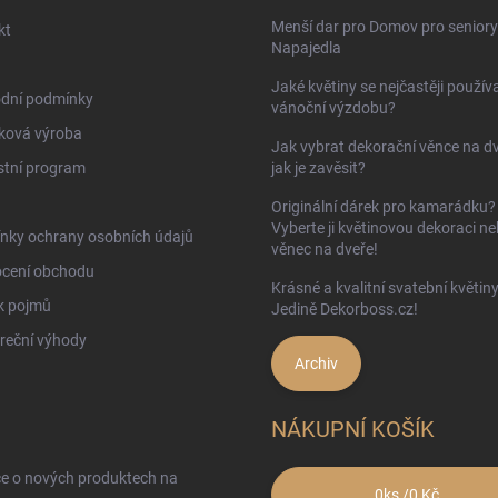
Menší dar pro Domov pro seniory
kt
Napajedla
Jaké květiny se nejčastěji používa
dní podmínky
vánoční výzdobu?
ková výroba
Jak vybrat dekorační věnce na d
stní program
jak je zavěsit?
Originální dárek pro kamarádku?
Vyberte ji květinovou dekoraci n
nky ochrany osobních údajů
věnec na dveře!
cení obchodu
Krásné a kvalitní svatební květin
k pojmů
Jedině Dekorboss.cz!
reční výhody
Archiv
NÁKUPNÍ KOŠÍK
ce o nových produktech na
0
ks /
0 Kč