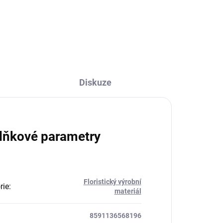
Do košíku
Diskuze
lňkové parametry
Floristický výrobní
rie
:
materiál
8591136568196