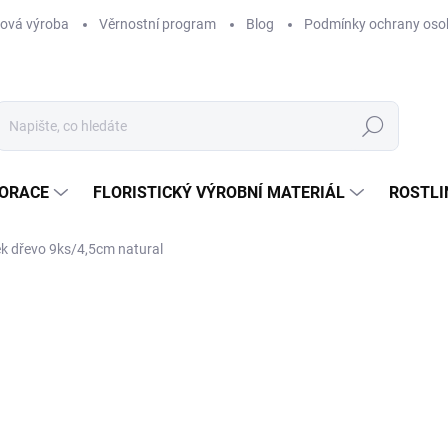
ová výroba
Věrnostní program
Blog
Podmínky ochrany oso
Hledat
KORACE
FLORISTICKÝ VÝROBNÍ MATERIÁL
ROSTLI
k dřevo 9ks/4,5cm natural
ní
58 Kč
/ sada
47,93 Kč bez DPH
Měrná
SKLADEM
(2 SADA)
cena:
MŮŽEME DORUČIT DO:
12.8.2