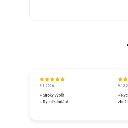
3.1.2026
9.12.
+ Široký výběr
+ Ryc
+ Rychlé dodání
zboží