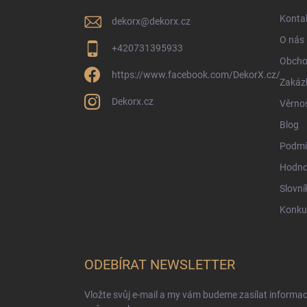
í
Konta
dekorx
@
dekorx.cz
O nás
+420731395933
Obcho
https://www.facebook.com/DekorX.cz/
Zakáz
Dekorx.cz
Věrno
Blog
Podmí
Hodno
Slovní
Konku
ODEBÍRAT NEWSLETTER
Vložte svůj e-mail a my vám budeme zasílat informa