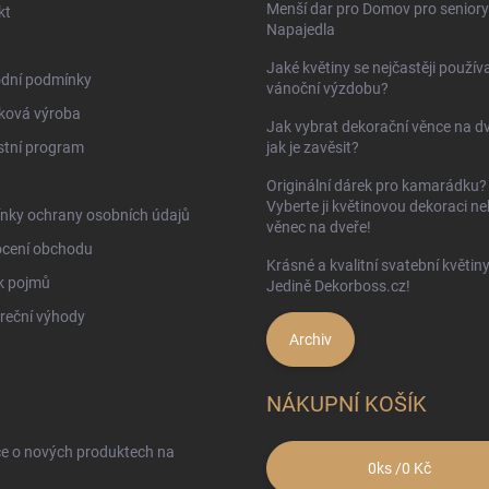
Menší dar pro Domov pro seniory
kt
Napajedla
Jaké květiny se nejčastěji používa
dní podmínky
vánoční výzdobu?
ková výroba
Jak vybrat dekorační věnce na d
stní program
jak je zavěsit?
Originální dárek pro kamarádku?
Vyberte ji květinovou dekoraci n
nky ochrany osobních údajů
věnec na dveře!
cení obchodu
Krásné a kvalitní svatební květin
k pojmů
Jedině Dekorboss.cz!
reční výhody
Archiv
NÁKUPNÍ KOŠÍK
ce o nových produktech na
0
ks /
0 Kč