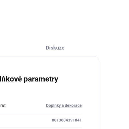
Do košíku
Diskuze
lňkové parametry
rie
:
Doplňky a dekorace
8013604391841