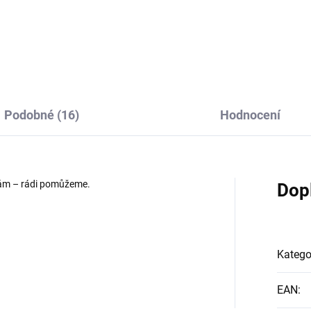
Do košíku
Do košíku
Podobné (16)
Hodnocení
 nám – rádi pomůžeme.
Dop
Katego
EAN
: