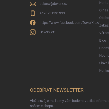
í
Konta
dekorx
@
dekorx.cz
O nás
+420731395933
Obcho
https://www.facebook.com/DekorX.cz/
Zakáz
Dekorx.cz
Věrno
Blog
Podmí
Hodno
Slovní
Konku
ODEBÍRAT NEWSLETTER
Vložte svůj e-mail a my vám budeme zasílat informa
našem e-shopu.