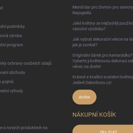
Menší dar pro Domov pro seniory
kt
Napajedla
Jaké květiny se nejčastěji používa
dní podmínky
vánoční výzdobu?
ková výroba
Jak vybrat dekorační věnce na d
stní program
jak je zavěsit?
Originální dárek pro kamarádku?
Vyberte ji květinovou dekoraci n
nky ochrany osobních údajů
věnec na dveře!
cení obchodu
Krásné a kvalitní svatební květin
k pojmů
Jedině Dekorboss.cz!
reční výhody
Archiv
NÁKUPNÍ KOŠÍK
ce o nových produktech na
0
ks /
0 Kč