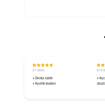
3.1.2026
9.12.
+ Široký výběr
+ Ryc
+ Rychlé dodání
zboží