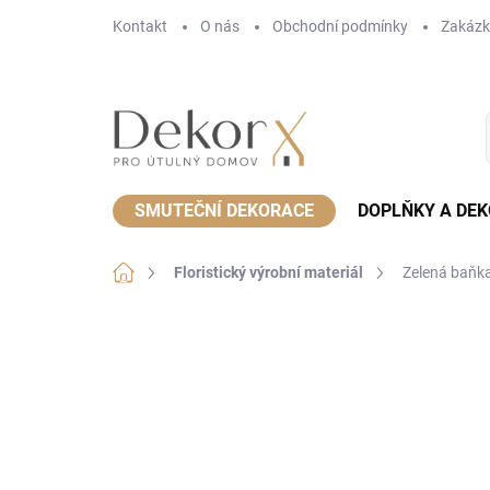
Přejít
Kontakt
O nás
Obchodní podmínky
Zakázk
na
obsah
SMUTEČNÍ DEKORACE
DOPLŇKY A DE
Domů
Floristický výrobní materiál
Zelená baňka
Neohodnoceno
Podrobnosti hodnoce