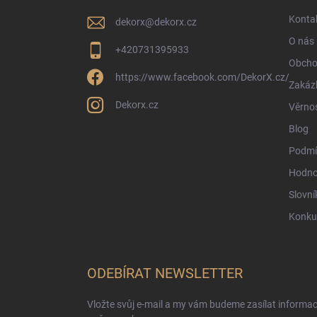
í
Konta
dekorx
@
dekorx.cz
O nás
+420731395933
Obcho
https://www.facebook.com/DekorX.cz/
Zakáz
Dekorx.cz
Věrno
Blog
Podmí
Hodno
Slovní
Konku
ODEBÍRAT NEWSLETTER
Vložte svůj e-mail a my vám budeme zasílat informa