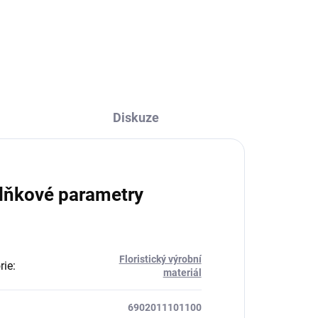
Do košíku
Diskuze
lňkové parametry
Floristický výrobní
rie
:
materiál
6902011101100