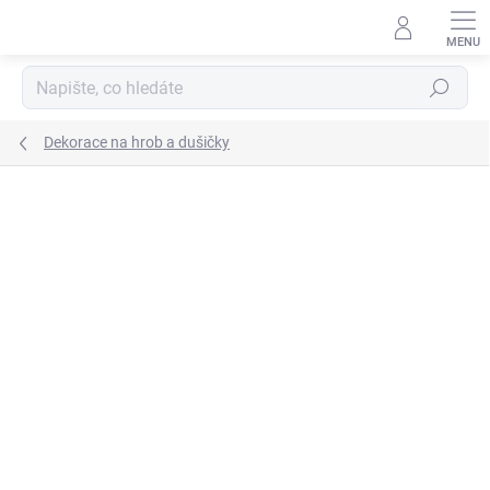
Přejít
na
obsah
Hledat
Dekorace na hrob a dušičky
Podrobnosti hodnocení
Neohodnoceno
ZNAČKA:
DEKORX