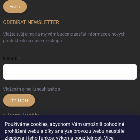
Archiv
ODEBÍRAT NEWSLETTER
Vložte svůj e-mail a my vám budeme zasílat informace o nových
produktech na našem e-shopu.
E-MAIL
Vložením e-mailu souhlasíte s
podmínkami ochrany osobních údajů
Přihlásit se
NÁKUPNÍ KOŠÍK
Používáme cookies, abychom Vám umožnili pohodlné
prohlížení webu a díky analýze provozu webu neustále
0
ks /
0 Kč
zlepšovali jeho funkce, výkon a použitelnost.
Více