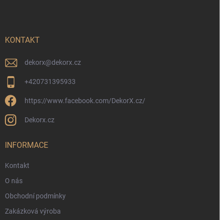
p
a
t
í
KONTAKT
dekorx
@
dekorx.cz
+420731395933
https://www.facebook.com/DekorX.cz/
Dekorx.cz
INFORMACE
Kontakt
O nás
Obchodní podmínky
Zakázková výroba