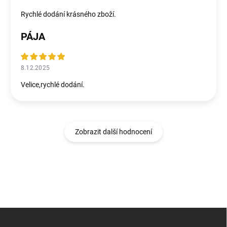
Rychlé dodání krásného zboží.
PÁJA
8.12.2025
Velice,rychlé dodání.
Zobrazit další hodnocení
Z
á