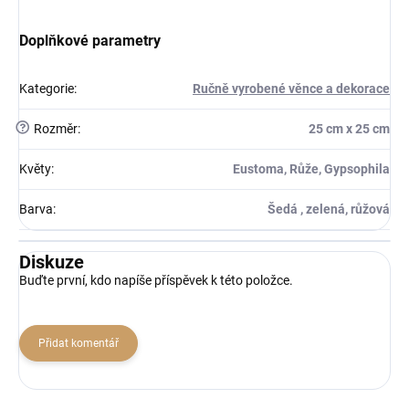
Doplňkové parametry
Kategorie
:
Ručně vyrobené věnce a dekorace
?
Rozměr
:
25 cm x 25 cm
Květy
:
Eustoma, Růže, Gypsophila
Barva
:
Šedá , zelená, růžová
Diskuze
Buďte první, kdo napíše příspěvek k této položce.
Přidat komentář