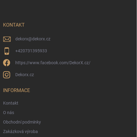
p
a
t
í
KONTAKT
dekorx
@
dekorx.cz
+420731395933
https://www.facebook.com/DekorX.cz/
Dekorx.cz
INFORMACE
Kontakt
O nás
Obchodní podmínky
Zakázková výroba