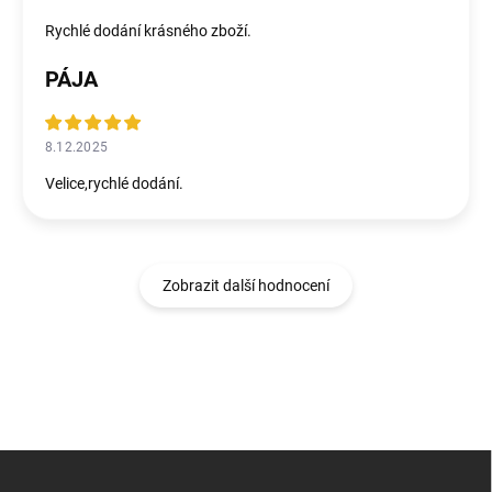
Rychlé dodání krásného zboží.
PÁJA
8.12.2025
Velice,rychlé dodání.
Zobrazit další hodnocení
Z
á