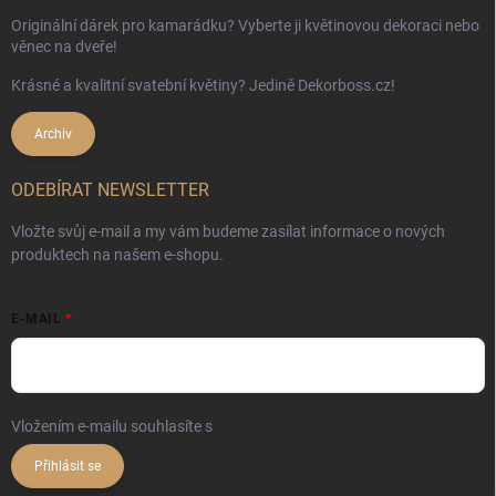
Originální dárek pro kamarádku? Vyberte ji květinovou dekoraci nebo
věnec na dveře!
Krásné a kvalitní svatební květiny? Jedině Dekorboss.cz!
Archiv
ODEBÍRAT NEWSLETTER
Vložte svůj e-mail a my vám budeme zasílat informace o nových
produktech na našem e-shopu.
E-MAIL
Vložením e-mailu souhlasíte s
podmínkami ochrany osobních údajů
Přihlásit se