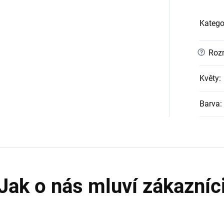
Katego
?
Roz
Květy
:
Barva
: