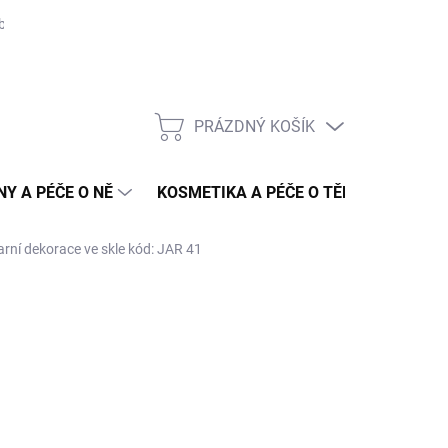
bních údajů
Hodnocení obchodu
Slovník pojmů
Konkureční 
PRÁZDNÝ KOŠÍK
NÁKUPNÍ
KOŠÍK
NY A PÉČE O NĚ
KOSMETIKA A PÉČE O TĚLO
DOPR
arní dekorace ve skle kód: JAR 41