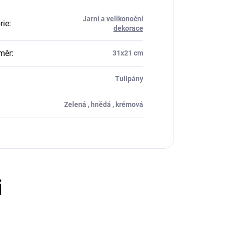
Jarní a velikonoční
rie
:
dekorace
měr
:
31x21 cm
Tulipány
Zelená , hnědá , krémová