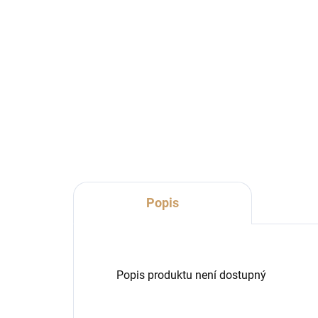
Dekorační věnec na dveře
- kód: JAR 15
405 Kč
334,71 Kč bez DPH
Do košíku
Popis
Popis produktu není dostupný