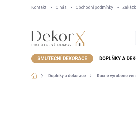
Přejít
Kontakt
O nás
Obchodní podmínky
Zakázk
na
obsah
SMUTEČNÍ DEKORACE
DOPLŇKY A DE
Domů
Doplňky a dekorace
Ručně vyrobené věn
Neohodnoceno
Podrobnosti hodnoce