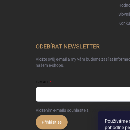
Hodno
Slovní
Konku
ODEBÍRAT NEWSLETTER
Vložte svůj e-mail a my vám budeme zasílat informa
našem e-shopu.
E-MAIL
Vložením e-mailu souhlasíte s
podmínkami ochrany o
Používáme 
Přihlásit se
pohodlné pr