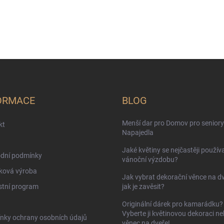
ORMACE
BLOG
Menší dar pro Domov pro seniory
kt
Napajedla
Jaké květiny se nejčastěji používa
dní podmínky
vánoční výzdobu?
ková výroba
Jak vybrat dekorační věnce na d
stní program
jak je zavěsit?
Originální dárek pro kamarádku?
Vyberte ji květinovou dekoraci n
nky ochrany osobních údajů
věnec na dveře!