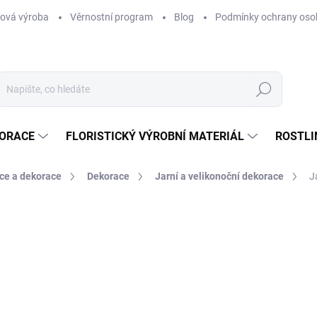
ová výroba
Věrnostní program
Blog
Podmínky ochrany oso
Hledat
KORACE
FLORISTICKÝ VÝROBNÍ MATERIÁL
ROSTLI
ce a dekorace
Dekorace
Jarní a velikonoční dekorace
J
ní
ZNAČKA:
DEKORX
600 Kč
/ ks
495,87 Kč bez DPH
Měrná
SKLADEM
(1 KS)
cena: