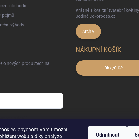
cení obchodu
Krásné a kvalitní svatební květin
k pojmů
Jedině Dekorboss.cz!
reční výhody
Archiv
NÁKUPNÍ KOŠÍK
ce o nových produktech na
0
ks /
0 Kč
sobních údajů
cookies, abychom Vám umožnili
Odmítnout
S
ohlížení webu a díky analýze