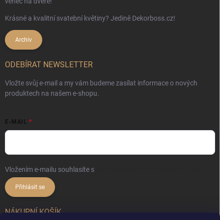
věnec na dveře!
Krásné a kvalitní svatební květiny? Jedině Dekorboss.cz!
Archiv
ODEBÍRAT NEWSLETTER
Vložte svůj e-mail a my vám budeme zasílat informace o nových
produktech na našem e-shopu.
E-MAIL
Vložením e-mailu souhlasíte s
podmínkami ochrany osobních údajů
Přihlásit se
NÁKUPNÍ KOŠÍK