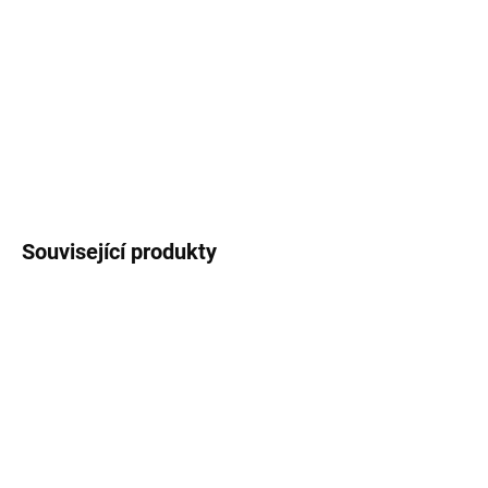
DORUČENÍ
−
+
Přidat do košíku
DETAILNÍ INFORMACE
ZEPTAT SE
Uložit
Související produkty