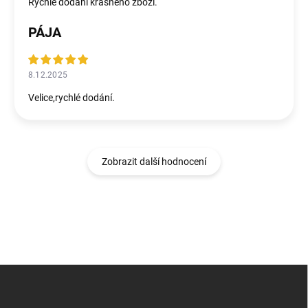
Rychlé dodání krásného zboží.
PÁJA
8.12.2025
Velice,rychlé dodání.
Zobrazit další hodnocení
Z
á
p