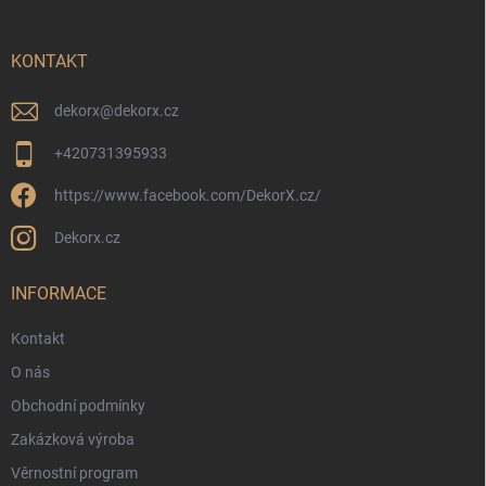
a
t
í
KONTAKT
dekorx
@
dekorx.cz
+420731395933
https://www.facebook.com/DekorX.cz/
Dekorx.cz
INFORMACE
Kontakt
O nás
Obchodní podmínky
Zakázková výroba
Věrnostní program