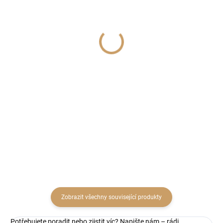
SKLADEM
SKLADEM
(14 BALENÍ)
(27 SADA)
GLABRUM LOOSE
REPENS CUTS
WHITE WASHED POLY
ABSORTION PINK 2ks
5ks
75 Kč
30 Kč
61,98 Kč bez DPH
24,79 Kč bez DPH
Do košíku
Do košíku
Zobrazit všechny související produkty
Potřebujete poradit nebo zjistit víc? Napište nám – rádi