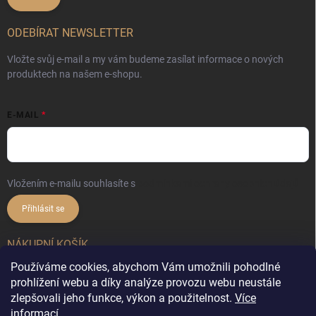
ODEBÍRAT NEWSLETTER
Vložte svůj e-mail a my vám budeme zasílat informace o nových
produktech na našem e-shopu.
E-MAIL
Vložením e-mailu souhlasíte s
podmínkami ochrany osobních údajů
Přihlásit se
NÁKUPNÍ KOŠÍK
Používáme cookies, abychom Vám umožnili pohodlné
0
ks /
0 Kč
prohlížení webu a díky analýze provozu webu neustále
zlepšovali jeho funkce, výkon a použitelnost.
Více
informací