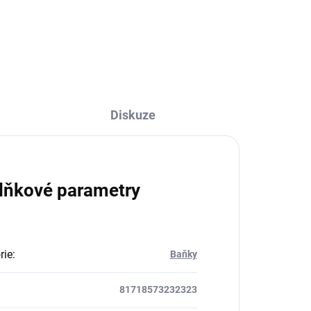
Diskuze
lňkové parametry
rie
:
Baňky
81718573232323