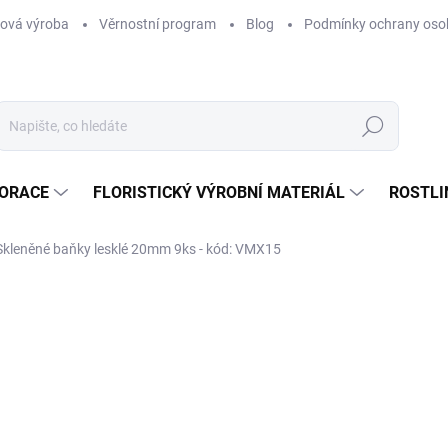
ová výroba
Věrnostní program
Blog
Podmínky ochrany oso
Hledat
KORACE
FLORISTICKÝ VÝROBNÍ MATERIÁL
ROSTLI
Skleněné baňky lesklé 20mm 9ks - kód: VMX15
ní
35 Kč
/ balení
28,93 Kč bez DPH
Měrná
SKLADEM
(3 BALENÍ)
cena:
MŮŽEME DORUČIT DO:
12.8.2