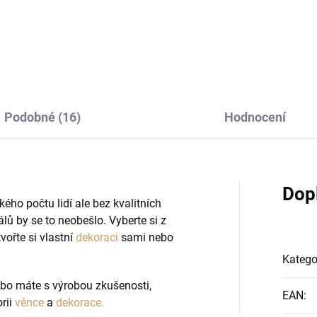
Do košíku
Do košíku
Podobné (16)
Hodnocení
Dop
ého počtu lidí ale bez kvalitních
álů by se to neobešlo. Vyberte si z
vořte si vlastní
dekoraci
sami nebo
Katego
bo máte s výrobou zkušenosti,
EAN
:
rii
věnce
a
dekorace.