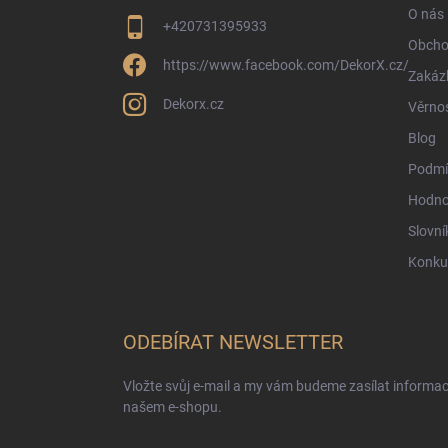
O nás
+420731395933
Obcho
https://www.facebook.com/DekorX.cz/
Zakáz
Dekorx.cz
Věrno
Blog
Podmí
Hodno
Slovní
Konku
ODEBÍRAT NEWSLETTER
Vložte svůj e-mail a my vám budeme zasílat informa
našem e-shopu.