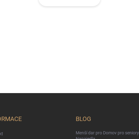
ORMACE
BLOG
Menší dar pro Domov pro seniory
kt
Napajedla