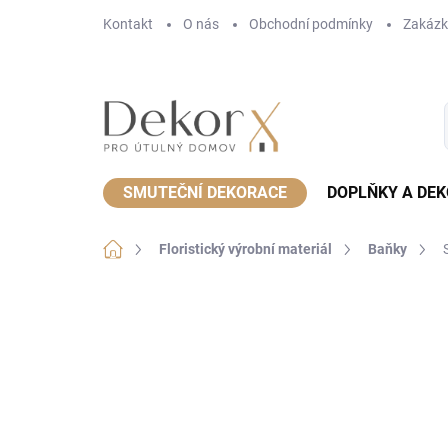
Přejít
Kontakt
O nás
Obchodní podmínky
Zakázk
na
obsah
SMUTEČNÍ DEKORACE
DOPLŇKY A DE
Domů
Floristický výrobní materiál
Baňky
Neohodnoceno
Podrobnosti hodnoce