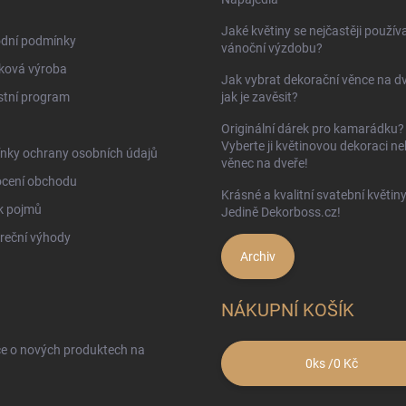
Jaké květiny se nejčastěji používa
dní podmínky
vánoční výzdobu?
ková výroba
Jak vybrat dekorační věnce na d
stní program
jak je zavěsit?
Originální dárek pro kamarádku?
Vyberte ji květinovou dekoraci n
nky ochrany osobních údajů
věnec na dveře!
cení obchodu
Krásné a kvalitní svatební květin
k pojmů
Jedině Dekorboss.cz!
reční výhody
Archiv
NÁKUPNÍ KOŠÍK
ce o nových produktech na
0
ks /
0 Kč