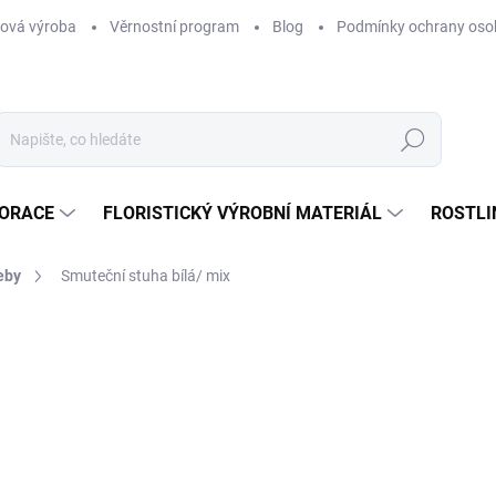
ová výroba
Věrnostní program
Blog
Podmínky ochrany oso
Hledat
KORACE
FLORISTICKÝ VÝROBNÍ MATERIÁL
ROSTLI
eby
Smuteční stuha bílá/ mix
ní
od
12 Kč
/ ks
od
9,92 Kč
bez DPH
Měrná
ZVOLTE VARIANTU
cena: