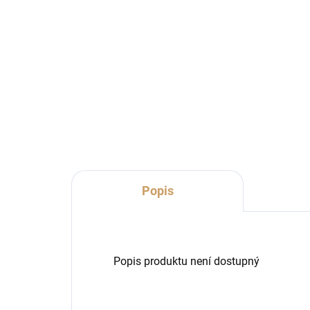
pr.12cm šedá
ant
91 Kč
32
75,21 Kč bez DPH
26,
Do košíku
Popis
Popis produktu není dostupný