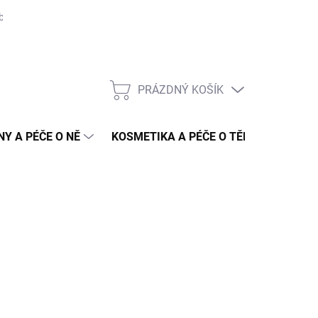
bních údajů
Hodnocení obchodu
Slovník pojmů
Konkureční 
PRÁZDNÝ KOŠÍK
NÁKUPNÍ
KOŠÍK
NY A PÉČE O NĚ
KOSMETIKA A PÉČE O TĚLO
DOPR