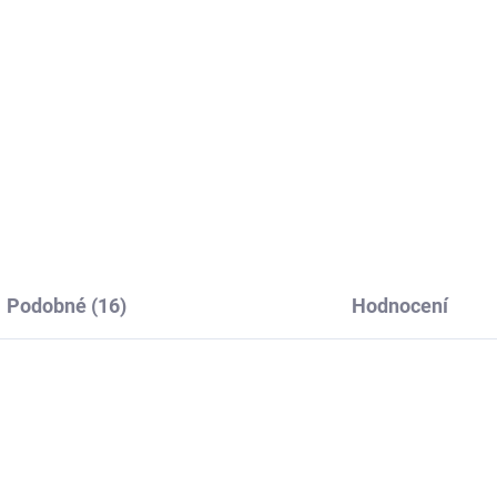
racit
zlatá
 Kč
260 Kč
45 Kč bez DPH
214,88 Kč bez DPH
Do košíku
Do košíku
Podobné (16)
Hodnocení