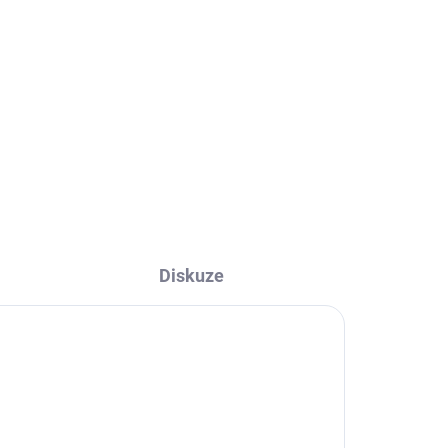
CE 32
395 Kč
326,45 Kč bez DPH
Do košíku
Diskuze