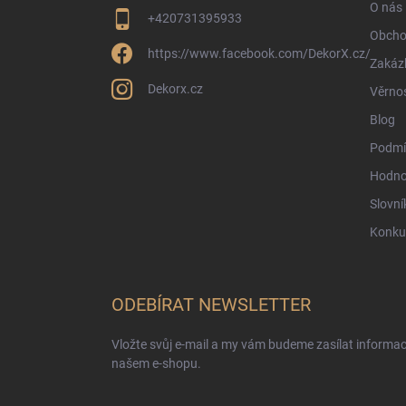
O nás
+420731395933
Obcho
https://www.facebook.com/DekorX.cz/
Zakáz
Dekorx.cz
Věrno
Blog
Podmí
Hodno
Slovní
Konku
ODEBÍRAT NEWSLETTER
Vložte svůj e-mail a my vám budeme zasílat informa
našem e-shopu.