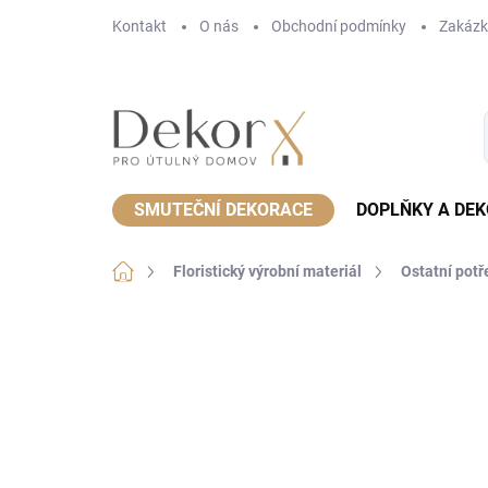
Přejít
Kontakt
O nás
Obchodní podmínky
Zakázk
na
obsah
SMUTEČNÍ DEKORACE
DOPLŇKY A DE
Domů
Floristický výrobní materiál
Ostatní potř
Neohodnoceno
Podrobnosti hodnoce