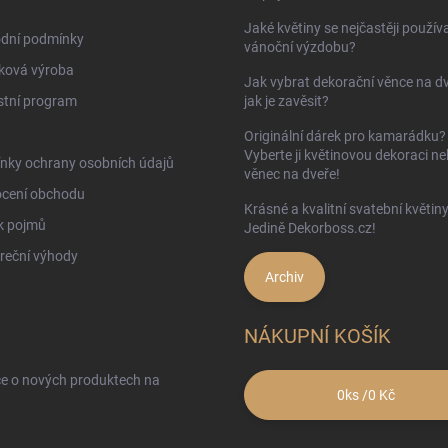
Jaké květiny se nejčastěji používa
dní podmínky
vánoční výzdobu?
ková výroba
Jak vybrat dekorační věnce na d
stní program
jak je zavěsit?
Originální dárek pro kamarádku?
Vyberte ji květinovou dekoraci n
nky ochrany osobních údajů
věnec na dveře!
cení obchodu
Krásné a kvalitní svatební květin
k pojmů
Jedině Dekorboss.cz!
reční výhody
Archiv
NÁKUPNÍ KOŠÍK
ce o nových produktech na
0
ks /
0 Kč