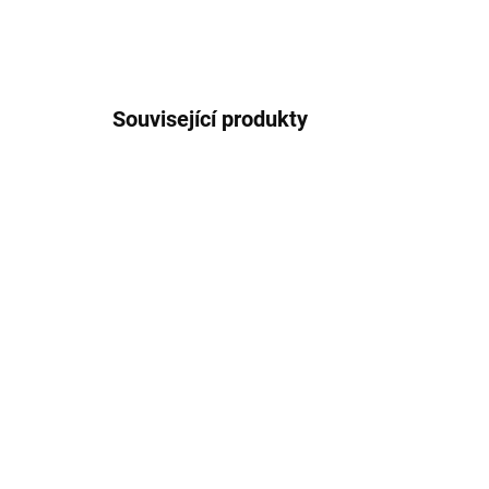
Související produkty
SKLADEM
(3 KS)
Lucerna keramika
Oba