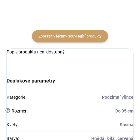
Zobrazit všechny související produkty
Popis produktu není dostupný
Doplňkové parametry
Kategorie
:
Podzimní věnce
?
Rozměr
:
Do 35 cm
Květy
:
Sušina
Barva
:
Hnědá , bílá , červená