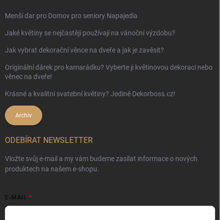
Menší dar pro Domov pro seniory Napajedla
Jaké květiny se nejčastěji používají na vánoční výzdobu?
Jak vybrat dekorační věnce na dveře a jak je zavěsit?
Originální dárek pro kamarádku? Vyberte ji květinovou dekoraci nebo
věnec na dveře!
Krásné a kvalitní svatební květiny? Jedině Dekorboss.cz!
Archiv
ODEBÍRAT NEWSLETTER
Vložte svůj e-mail a my vám budeme zasílat informace o nových
produktech na našem e-shopu.
E-MAIL