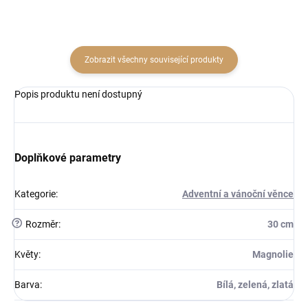
Zobrazit všechny související produkty
Popis produktu není dostupný
Doplňkové parametry
Kategorie
:
Adventní a vánoční věnce
?
Rozměr
:
30 cm
Květy
:
Magnolie
Barva
:
Bílá, zelená, zlatá