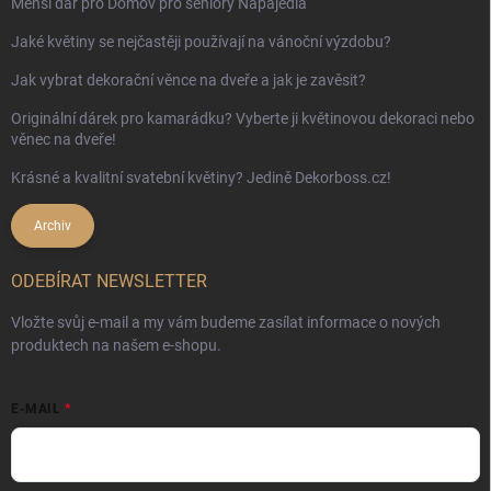
Menší dar pro Domov pro seniory Napajedla
Jaké květiny se nejčastěji používají na vánoční výzdobu?
Jak vybrat dekorační věnce na dveře a jak je zavěsit?
Originální dárek pro kamarádku? Vyberte ji květinovou dekoraci nebo
věnec na dveře!
Krásné a kvalitní svatební květiny? Jedině Dekorboss.cz!
Archiv
ODEBÍRAT NEWSLETTER
Vložte svůj e-mail a my vám budeme zasílat informace o nových
produktech na našem e-shopu.
E-MAIL