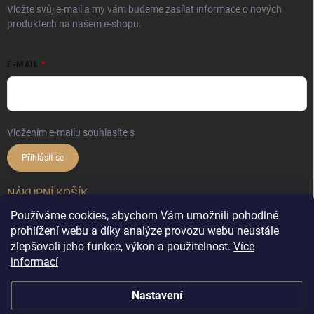
Vložte svůj e-mail a my vám budeme zasílat informace o nových
produktech na našem e-shopu.
E-MAIL
Vložením e-mailu souhlasíte s
podmínkami ochrany osobních údajů
Přihlásit se
NÁKUPNÍ KOŠÍK
Používáme cookies, abychom Vám umožnili pohodlné
0
ks /
0 Kč
prohlížení webu a díky analýze provozu webu neustále
zlepšovali jeho funkce, výkon a použitelnost.
Více
informací
Copyright 2026
DekorX.cz
. Všechna práva vyhrazena.
Upravit nastavení
Nastavení
cookies