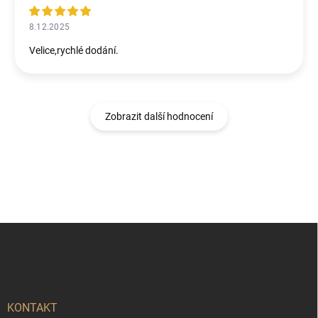
8.12.2025
Velice,rychlé dodání.
Zobrazit další hodnocení
Z
á
p
a
t
í
KONTAKT