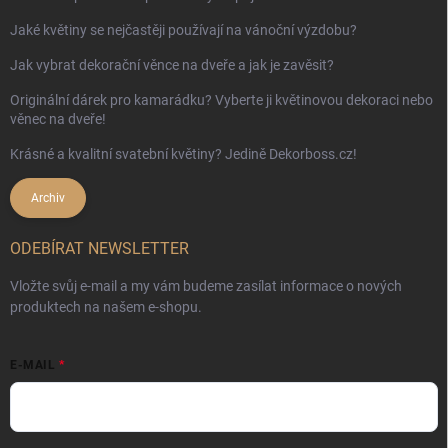
Jaké květiny se nejčastěji používají na vánoční výzdobu?
Jak vybrat dekorační věnce na dveře a jak je zavěsit?
Originální dárek pro kamarádku? Vyberte ji květinovou dekoraci nebo
věnec na dveře!
Krásné a kvalitní svatební květiny? Jedině Dekorboss.cz!
Archiv
ODEBÍRAT NEWSLETTER
Vložte svůj e-mail a my vám budeme zasílat informace o nových
produktech na našem e-shopu.
E-MAIL