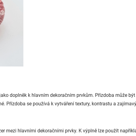
 jako doplněk k hlavním dekoračním prvkům. Přízdoba může být 
iné. Přízdoba se používá k vytváření textury, kontrastu a zajímav
er mezi hlavními dekoračními prvky. K výplně lze použít napříkla