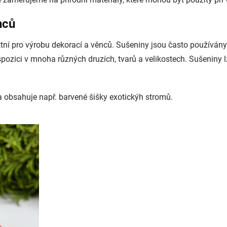
nců
ektní pro výrobu dekorací a věnců. Sušeniny jsou často používány
spozici v mnoha různých druzích, tvarů a velikostech. Sušeniny l
a obsahuje např. barvené šišky exotickýh stromů.