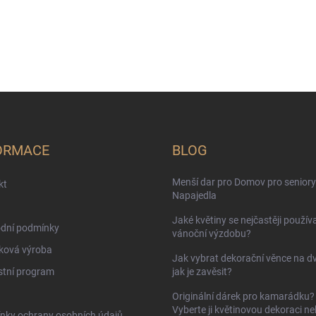
ORMACE
BLOG
Menší dar pro Domov pro seniory
kt
Napajedla
Jaké květiny se nejčastěji používa
dní podmínky
vánoční výzdobu?
ková výroba
Jak vybrat dekorační věnce na d
stní program
jak je zavěsit?
Originální dárek pro kamarádku?
Vyberte ji květinovou dekoraci n
nky ochrany osobních údajů