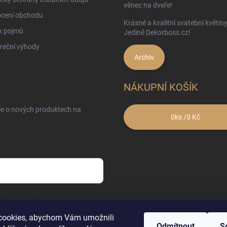
věnec na dveře!
cení obchodu
Krásné a kvalitní svatební květin
k pojmů
Jedině Dekorboss.cz!
reční výhody
Archiv
NÁKUPNÍ KOŠÍK
ce o nových produktech na
0
ks /
0 Kč
sobních údajů
cookies, abychom Vám umožnili
Odmítnout
S