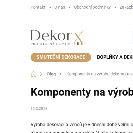
Přejít
Kontakt
O nás
Obchodní podmínky
Zakázk
na
obsah
SMUTEČNÍ DEKORACE
DOPLŇKY A DE
Domů
Blog
Komponenty na výrobu dekorací a 
Komponenty na výrob
10.3.2023
Výroba dekorací a věnců je v dnešní době velmi o
různé komponenty a materiály. V této kategorii s