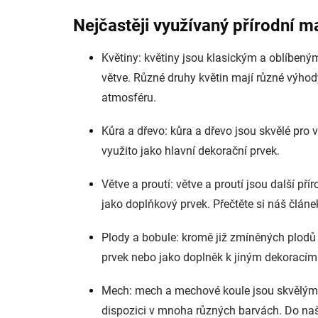
Nejčastěji využívaný přírodní ma
Květiny: květiny jsou klasickým a oblíbený
větve. Různé druhy květin mají různé výhody
atmosféru.
Kůra a dřevo: kůra a dřevo jsou skvělé pro 
využito jako hlavní dekorační prvek.
Větve a proutí: větve a proutí jsou další př
jako doplňkový prvek. Přečtěte si náš článe
Plody a bobule: kromě již zmíněných plodů lz
prvek nebo jako doplněk k jiným dekoracím
Mech: mech a mechové koule jsou skvělým 
dispozici v mnoha různých barvách. Do naš