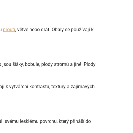
ou
proutí
, větve nebo drát. Obaly se používají k
jsou šišky, bobule, plody stromů a jiné. Plody
jí k vytváření kontrastu, textury a zajímavých
ůli svému lesklému povrchu, který přináší do