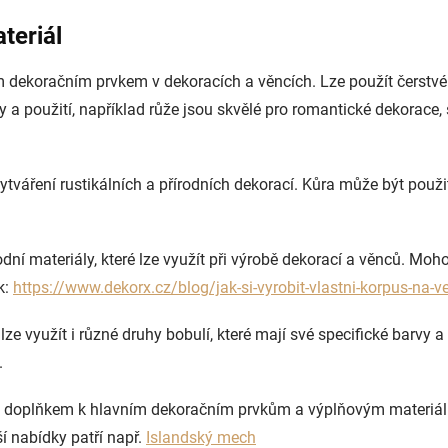
teriál
m dekoračním prvkem v dekoracích a věncích. Lze použít čerstvé 
 a použití, například růže jsou skvělé pro romantické dekorace,
vytváření rustikálních a přírodních dekorací. Kůra může být pou
írodní materiály, které lze využít při výrobě dekorací a věnců. Moh
k:
https://www.dekorx.cz/blog/jak-si-vyrobit-vlastni-korpus-na-v
e využít i různé druhy bobulí, které mají své specifické barvy a 
.
doplňkem k hlavním dekoračním prvkům a výplňovým materiálům.
í nabídky patří např.
Islandský mech