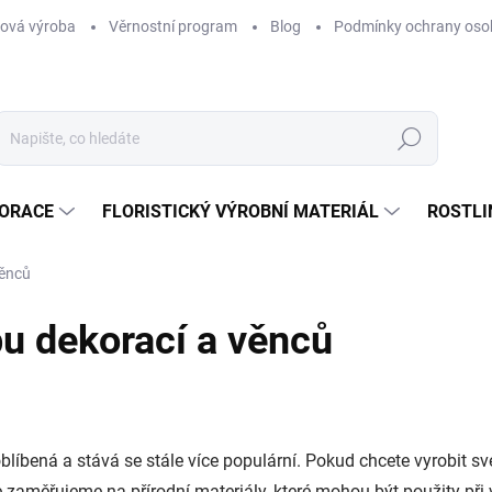
ová výroba
Věrnostní program
Blog
Podmínky ochrany oso
Hledat
KORACE
FLORISTICKÝ VÝROBNÍ MATERIÁL
ROSTLI
věnců
u dekorací a věnců
blíbená a stává se stále více populární. Pokud chcete vyrobit sv
e zaměřujeme na přírodní materiály, které mohou být použity při