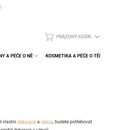
bních údajů
Hodnocení obchodu
Slovník pojmů
Konkureční 
PRÁZDNÝ KOŠÍK
NÁKUPNÍ
KOŠÍK
NY A PÉČE O NĚ
KOSMETIKA A PÉČE O TĚLO
DOPR
é vlastní
dekorace
a
věnce
, budete potřebovat
 výrobě dekorací a věnců.