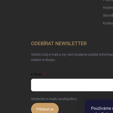
Hodno
Slovní
Konku
ODEBÍRAT NEWSLETTER
Vložte svůj e-mail a my vám budeme zasílat informa
našem e-shopu.
E-MAIL
Vložením e-mailu souhlasíte s
podmínkami ochrany o
Používáme 
Přihlásit se