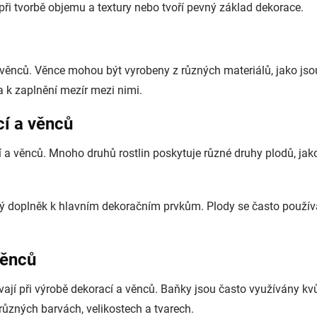
při tvorbě objemu a textury nebo tvoří pevný základ dekorace.
 věnců. Věnce mohou být vyrobeny z různých materiálů, jako js
 k zaplnění mezír mezi nimi.
í a věnců
a věnců. Mnoho druhů rostlin poskytuje různé druhy plodů, jako 
ělý doplněk k hlavním dekoračním prvkům. Plody se často používa
věnců
vají při výrobě dekorací a věnců. Baňky jsou často využívány kv
různých barvách, velikostech a tvarech.