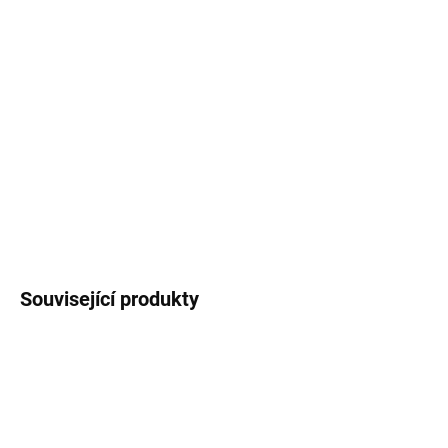
MOŽNOSTI
DORUČENÍ
−
+
Přidat do košíku
Dekorační materiál na výrobu dekorací a věnců.
DETAILNÍ INFORMACE
ZEPTAT SE
Uložit
Související produkty