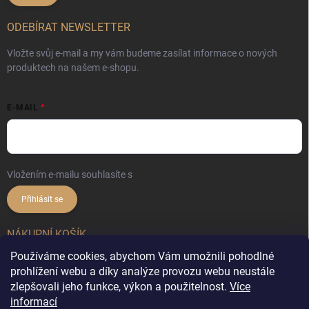
ODEBÍRAT NEWSLETTER
Vložte svůj e-mail a my vám budeme zasílat informace o nových
produktech na našem e-shopu.
E-MAIL
Vložením e-mailu souhlasíte s
podmínkami ochrany osobních údajů
Přihlásit se
NÁKUPNÍ KOŠÍK
Používáme cookies, abychom Vám umožnili pohodlné
0
ks /
0 Kč
prohlížení webu a díky analýze provozu webu neustále
zlepšovali jeho funkce, výkon a použitelnost.
Více
informací