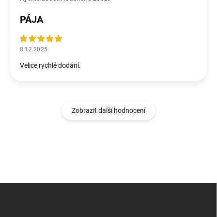
PÁJA
8.12.2025
Velice,rychlé dodání.
Zobrazit další hodnocení
Z
á
p