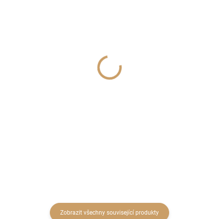
SKLADEM
SKLADEM
(2 KS)
(1 KS)
Obal plast 18 cm Salvia
Dekorace v košíku kód:
CE 32
94 Kč
395 Kč
77,69 Kč bez DPH
326,45 Kč bez DPH
Do košíku
Do košíku
Zobrazit všechny související produkty