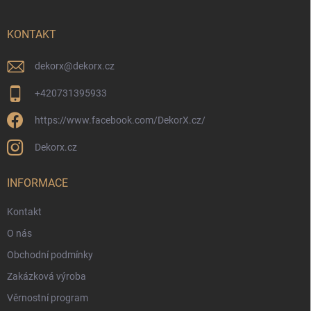
a
t
í
KONTAKT
dekorx
@
dekorx.cz
+420731395933
https://www.facebook.com/DekorX.cz/
Dekorx.cz
INFORMACE
Kontakt
O nás
Obchodní podmínky
Zakázková výroba
Věrnostní program