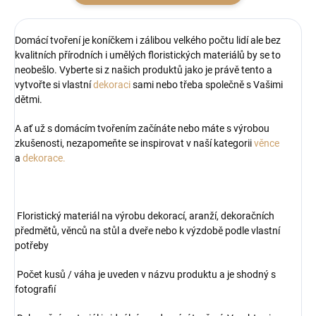
Domácí tvoření je koníčkem i zálibou velkého počtu lidí ale bez
kvalitních přírodních i umělých floristických materiálů by se to
neobešlo. Vyberte si z našich produktů jako je právě tento a
vytvořte si vlastní
dekoraci
sami nebo třeba společně s Vašimi
dětmi.
A ať už s domácím tvořením začínáte nebo máte s výrobou
zkušenosti, nezapomeňte se inspirovat v naší kategorii
věnce
a
dekorace.
Floristický materiál na výrobu dekorací, aranží, dekoračních
předmětů, věnců na stůl a dveře nebo k výzdobě podle vlastní
potřeby
Počet kusů / váha je uveden v názvu produktu a je shodný s
fotografií