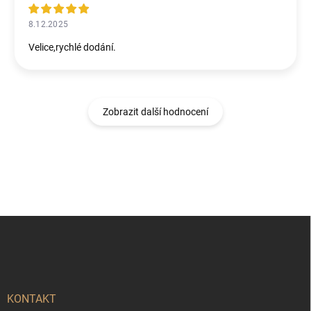
8.12.2025
Velice,rychlé dodání.
Zobrazit další hodnocení
Z
á
p
a
t
í
KONTAKT