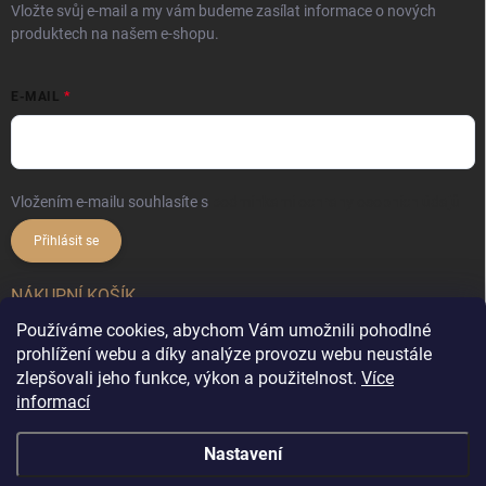
Vložte svůj e-mail a my vám budeme zasílat informace o nových
produktech na našem e-shopu.
E-MAIL
Vložením e-mailu souhlasíte s
podmínkami ochrany osobních údajů
Přihlásit se
NÁKUPNÍ KOŠÍK
Používáme cookies, abychom Vám umožnili pohodlné
0
ks /
0 Kč
prohlížení webu a díky analýze provozu webu neustále
zlepšovali jeho funkce, výkon a použitelnost.
Více
informací
Copyright 2026
DekorX.cz
. Všechna práva vyhrazena.
Upravit nastavení
Nastavení
cookies