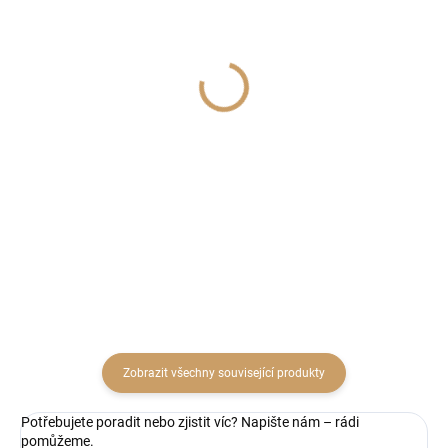
SKLADEM
SKLADEM
(2 KS)
(1 KS)
Lucerna keramika
Vánoční dekorace kód:
pr.12cm bílá
VAN 43
91 Kč
678 Kč
75,21 Kč bez DPH
560,33 Kč bez DPH
Do košíku
Do košíku
Zobrazit všechny související produkty
Potřebujete poradit nebo zjistit víc? Napište nám – rádi
pomůžeme.