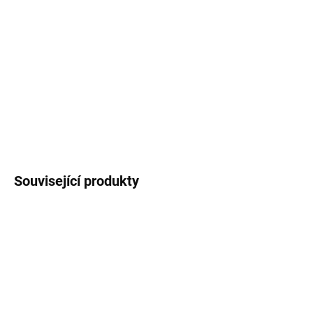
MOŽNOSTI
DORUČENÍ
−
+
Přidat do košíku
DETAILNÍ INFORMACE
ZEPTAT SE
Uložit
Související produkty