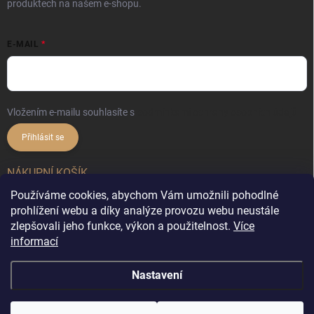
produktech na našem e-shopu.
E-MAIL
Vložením e-mailu souhlasíte s
podmínkami ochrany osobních údajů
Přihlásit se
NÁKUPNÍ KOŠÍK
Používáme cookies, abychom Vám umožnili pohodlné
0
ks /
0 Kč
prohlížení webu a díky analýze provozu webu neustále
zlepšovali jeho funkce, výkon a použitelnost.
Více
informací
Copyright 2026
DekorX.cz
. Všechna práva vyhrazena.
Upravit nastavení
Nastavení
cookies
&
Vytvořil Shoptet