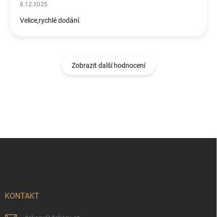
8.12.2025
Velice,rychlé dodání.
Zobrazit další hodnocení
Z
á
p
a
t
í
KONTAKT