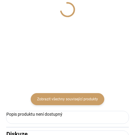
(2 KS)
(1 KS)
Balerína 16cm/1ks
Sova polyresin 9,5cm
mix
76 Kč
69 Kč
62,81 Kč bez DPH
57,02 Kč bez DPH
Do košíku
Do košíku
Zobrazit všechny související produkty
Popis produktu není dostupný
Diskuze