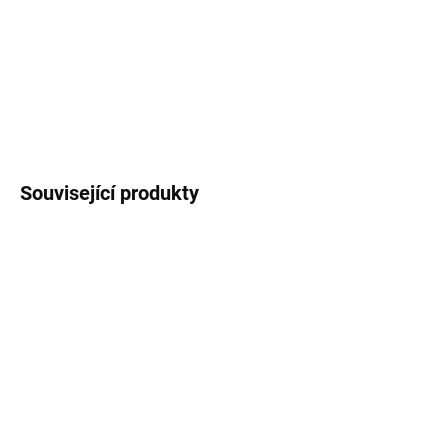
DORUČENÍ
−
+
Přidat do košíku
ZEPTAT SE
Uložit
Související produkty
SKLADEM
SKLADEM