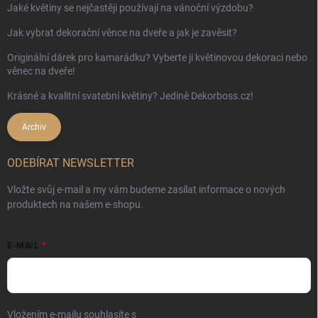
Jaké květiny se nejčastěji používají na vánoční výzdobu?
Jak vybrat dekorační věnce na dveře a jak je zavěsit?
Originální dárek pro kamarádku? Vyberte ji květinovou dekoraci nebo
věnec na dveře!
Krásné a kvalitní svatební květiny? Jedině Dekorboss.cz!
Archiv
ODEBÍRAT NEWSLETTER
Vložte svůj e-mail a my vám budeme zasílat informace o nových
produktech na našem e-shopu.
E-MAIL
Vložením e-mailu souhlasíte s
podmínkami ochrany osobních údajů