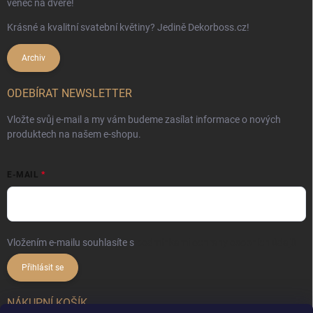
věnec na dveře!
Krásné a kvalitní svatební květiny? Jedině Dekorboss.cz!
Archiv
ODEBÍRAT NEWSLETTER
Vložte svůj e-mail a my vám budeme zasílat informace o nových
produktech na našem e-shopu.
E-MAIL
Vložením e-mailu souhlasíte s
podmínkami ochrany osobních údajů
Přihlásit se
NÁKUPNÍ KOŠÍK