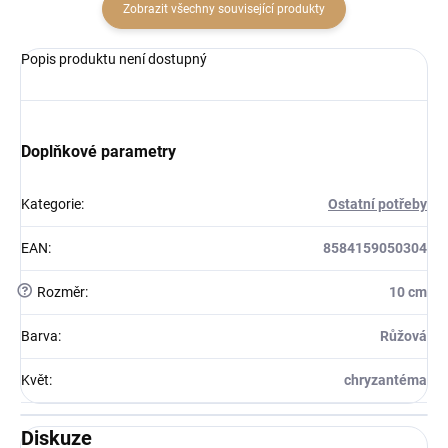
Zobrazit všechny související produkty
Popis produktu není dostupný
Doplňkové parametry
Kategorie
:
Ostatní potřeby
EAN
:
8584159050304
?
Rozměr
:
10 cm
Barva
:
Růžová
Květ
:
chryzantéma
Diskuze