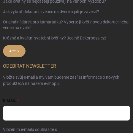
Jaké květiny se nejčastěji používají na vánoční výzdobu?
Jak vybrat dekorační věnce na dveře a jak je zavěsit?
Originální dárek pro kamarádku? Vyberte ji květinovou dekoraci nebo
věnec na dveře!
Krásné a kvalitní svatební květiny? Jedině Dekorboss.cz!
Archiv
ODEBÍRAT NEWSLETTER
Vložte svůj e-mail a my vám budeme zasílat informace o nových
produktech na našem e-shopu.
E-MAIL
Vložením e-mailu souhlasíte s
podmínkami ochrany osobních údajů