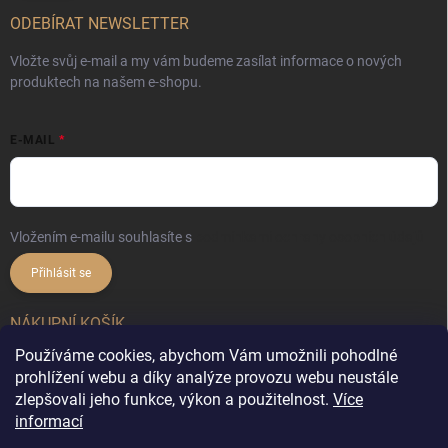
ODEBÍRAT NEWSLETTER
Vložte svůj e-mail a my vám budeme zasílat informace o nových
produktech na našem e-shopu.
E-MAIL
Vložením e-mailu souhlasíte s
podmínkami ochrany osobních údajů
Přihlásit se
NÁKUPNÍ KOŠÍK
Používáme cookies, abychom Vám umožnili pohodlné
0
ks /
0 Kč
prohlížení webu a díky analýze provozu webu neustále
zlepšovali jeho funkce, výkon a použitelnost.
Více
informací