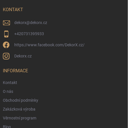
t
í
KONTAKT
dekorx
@
dekorx.cz
+420731395933
https://www.facebook.com/DekorX.cz/
Dekorx.cz
INFORMACE
Kontakt
O nás
Obchodní podmínky
Zakázková výroba
Věrnostní program
Blog