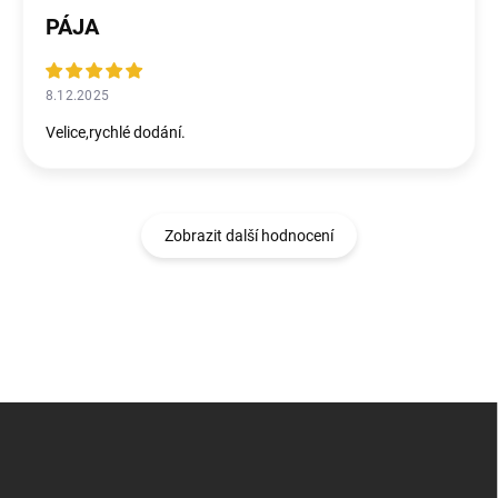
PÁJA
8.12.2025
Velice,rychlé dodání.
Zobrazit další hodnocení
Z
á
p
a