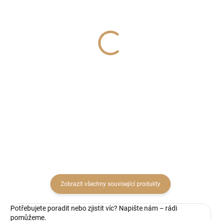
SKLADEM
SKLADEM
(1 KS)
(8 KS)
Dekorační předmět anděl
Ob taška kraft Evidence
velký - kód:PR61
22x10x22cm
899 Kč
19 Kč
742,98 Kč bez DPH
15,70 Kč bez DPH
Do košíku
Do košíku
Zobrazit všechny související produkty
Potřebujete poradit nebo zjistit víc? Napište nám – rádi
pomůžeme.