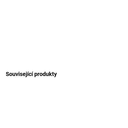
MOŽNOSTI
DORUČENÍ
−
+
Přidat do košíku
DETAILNÍ INFORMACE
ZEPTAT SE
Uložit
Související produkty