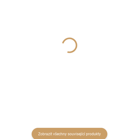
SKLADEM
SKLADEM
(16 KS)
(10 KS)
Prase pokladnička
Obal Ella -matná bílá 13
11,5cm zlatá
cm
123 Kč
39 Kč
101,65 Kč bez DPH
32,23 Kč bez DPH
Do košíku
Do košíku
Zobrazit všechny související produkty