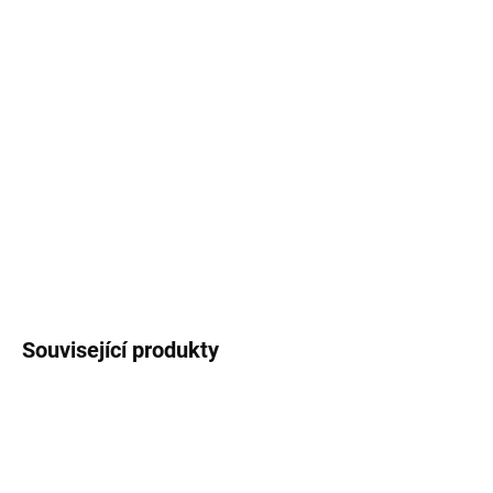
11.8.2026
MOŽNOSTI
DORUČENÍ
−
+
Přidat do košíku
Sušený přírodní materiál na výrobu dekorací a věnců.
DETAILNÍ INFORMACE
ZEPTAT SE
Uložit
Související produkty