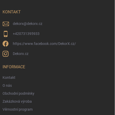
a
t
í
KONTAKT
dekorx
@
dekorx.cz
+420731395933
https://www.facebook.com/DekorX.cz/
Dekorx.cz
INFORMACE
Kontakt
O nás
Obchodní podmínky
Zakázková výroba
Věrnostní program