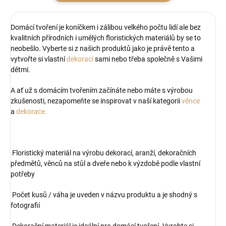
Domácí tvoření je koníčkem i zálibou velkého počtu lidí ale bez
kvalitních přírodních i umělých floristických materiálů by se to
neobešlo. Vyberte si z našich produktů jako je právě tento a
vytvořte si vlastní
dekoraci
sami nebo třeba společně s Vašimi
dětmi.
A ať už s domácím tvořením začínáte nebo máte s výrobou
zkušenosti, nezapomeňte se inspirovat v naší kategorii
věnce
a
dekorace.
Floristický materiál na výrobu dekorací, aranží, dekoračních
předmětů, věnců na stůl a dveře nebo k výzdobě podle vlastní
potřeby
Počet kusů / váha je uveden v názvu produktu a je shodný s
fotografií