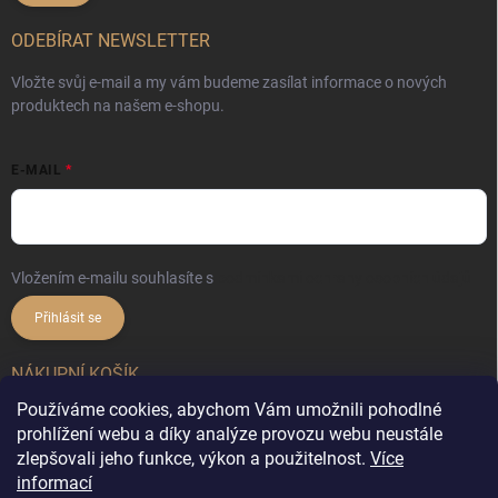
ODEBÍRAT NEWSLETTER
Vložte svůj e-mail a my vám budeme zasílat informace o nových
produktech na našem e-shopu.
E-MAIL
Vložením e-mailu souhlasíte s
podmínkami ochrany osobních údajů
Přihlásit se
NÁKUPNÍ KOŠÍK
Používáme cookies, abychom Vám umožnili pohodlné
0
ks /
0 Kč
prohlížení webu a díky analýze provozu webu neustále
zlepšovali jeho funkce, výkon a použitelnost.
Více
informací