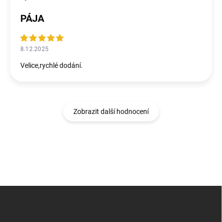
PÁJA
8.12.2025
Velice,rychlé dodání.
Zobrazit další hodnocení
Z
á
p