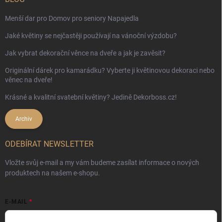
Menší dar pro Domov pro seniory Napajedla
Jaké květiny se nejčastěji používají na vánoční výzdobu?
Jak vybrat dekorační věnce na dveře a jak je zavěsit?
Originální dárek pro kamarádku? Vyberte ji květinovou dekoraci nebo
věnec na dveře!
Krásné a kvalitní svatební květiny? Jedině Dekorboss.cz!
Archiv
ODEBÍRAT NEWSLETTER
Vložte svůj e-mail a my vám budeme zasílat informace o nových
produktech na našem e-shopu.
E-MAIL