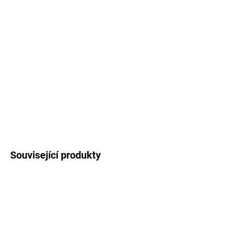
MŮŽEME
DORUČIT DO:
12.8.2026
MOŽNOSTI
DORUČENÍ
−
+
Přidat do košíku
DETAILNÍ INFORMACE
ZEPTAT SE
Uložit
Související produkty