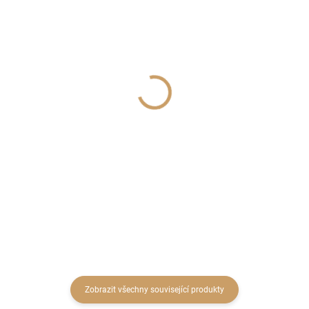
SKLADEM
SKLADEM
(4 KS)
(1 KS)
Tác kov pr.20cm antická
Medvěd nohatý polyston
zlatá
6,5/13cm bílá
217 Kč
59 Kč
179,34 Kč bez DPH
48,76 Kč bez DPH
Do košíku
Do košíku
Zobrazit všechny související produkty