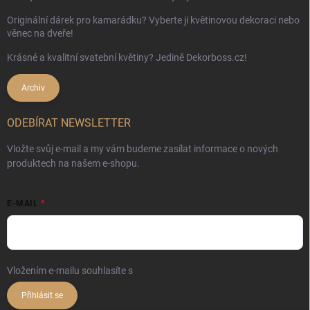
Originální dárek pro kamarádku? Vyberte ji květinovou dekoraci nebo
věnec na dveře!
Krásné a kvalitní svatební květiny? Jedině Dekorboss.cz!
Archiv
ODEBÍRAT NEWSLETTER
Vložte svůj e-mail a my vám budeme zasílat informace o nových
produktech na našem e-shopu.
E-MAIL
Vložením e-mailu souhlasíte s
podmínkami ochrany osobních údajů
Přihlásit se