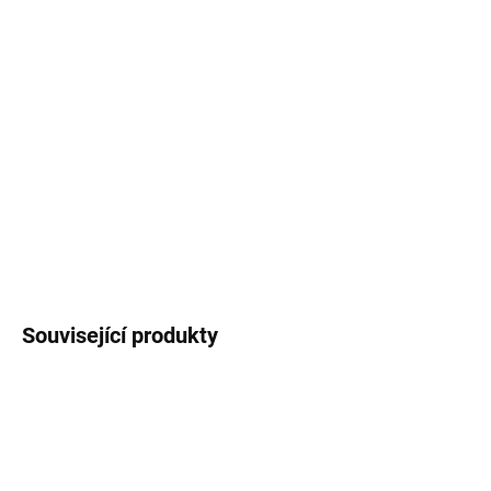
MŮŽEME
DORUČIT DO:
12.8.2026
MOŽNOSTI
DORUČENÍ
−
+
Přidat do košíku
DETAILNÍ INFORMACE
ZEPTAT SE
Uložit
Související produkty