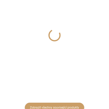
SKLADEM
SKLADEM
(4 KS)
(2 SADA)
Tác kov pr.20cm antická
Hvězda svícen
zlatá
dřevo/sklo 20cm
217 Kč
286 Kč
179,34 Kč bez DPH
236,36 Kč bez DPH
Do košíku
Do košíku
Zobrazit všechny související produkty