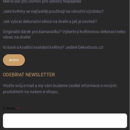
Menší dar pro Domov pro seniory Napajedla
Jaké květiny se nejčastěji používají na vánoční výzdobu?
Jak vybrat dekorační věnce na dveře a jak je zavěsit?
Originální dárek pro kamarádku? Vyberte ji květinovou dekoraci nebo
věnec na dveře!
Krásné a kvalitní svatební květiny? Jedině Dekorboss.cz!
Archiv
ODEBÍRAT NEWSLETTER
Vložte svůj e-mail a my vám budeme zasílat informace o nových
produktech na našem e-shopu.
E-MAIL