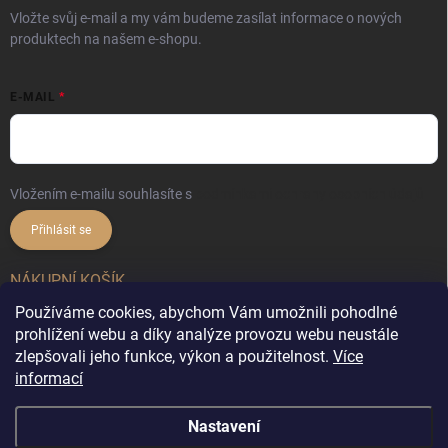
Vložte svůj e-mail a my vám budeme zasílat informace o nových
produktech na našem e-shopu.
E-MAIL
Vložením e-mailu souhlasíte s
podmínkami ochrany osobních údajů
Přihlásit se
NÁKUPNÍ KOŠÍK
Používáme cookies, abychom Vám umožnili pohodlné
0
ks /
0 Kč
prohlížení webu a díky analýze provozu webu neustále
zlepšovali jeho funkce, výkon a použitelnost.
Více
informací
Copyright 2026
DekorX.cz
. Všechna práva vyhrazena.
Upravit nastavení
Nastavení
cookies