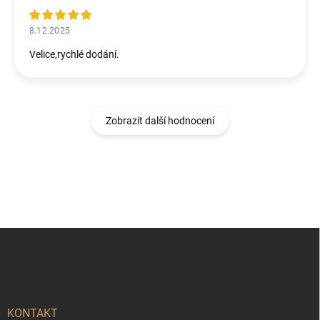
8.12.2025
Velice,rychlé dodání.
Zobrazit další hodnocení
Z
á
p
a
t
í
KONTAKT