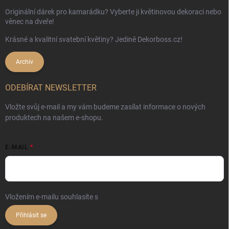
Originální dárek pro kamarádku? Vyberte ji květinovou dekoraci nebo
věnec na dveře!
Krásné a kvalitní svatební květiny? Jedině Dekorboss.cz!
Archiv
ODEBÍRAT NEWSLETTER
Vložte svůj e-mail a my vám budeme zasílat informace o nových
produktech na našem e-shopu.
E-MAIL
Vložením e-mailu souhlasíte s
podmínkami ochrany osobních údajů
Přihlásit se