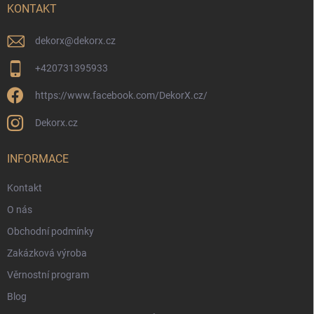
í
KONTAKT
dekorx
@
dekorx.cz
+420731395933
https://www.facebook.com/DekorX.cz/
Dekorx.cz
INFORMACE
Kontakt
O nás
Obchodní podmínky
Zakázková výroba
Věrnostní program
Blog