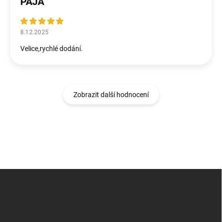
PÁJA
8.12.2025
Velice,rychlé dodání.
Zobrazit další hodnocení
Z
á
p
a
t