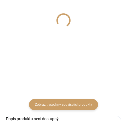
SKLADEM
SKLADEM
(1 KS)
(2 KS)
Děti nohaté polyresin
Lucerna kov/sklo
12cm mix
14x25,5cm šedozlatá
patina
99 Kč
411 Kč
81,82 Kč bez DPH
339,67 Kč bez DPH
Do košíku
Do košíku
Zobrazit všechny související produkty
Popis produktu není dostupný