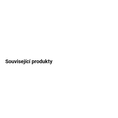
DORUČENÍ
−
+
Přidat do košíku
Svazek 10 kuliček
ZEPTAT SE
Uložit
Související produkty