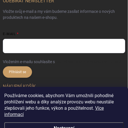
ODEBÍRAT NEWSLETTER
Vložte svůj e-mail a my vám budeme zasílat informace o nových
produktech na našem e-shopu.
E-MAIL
Vložením e-mailu souhlasíte s
podmínkami ochrany osobních údajů
Přihlásit se
NÁKUPNÍ KOŠÍK
Používáme cookies, abychom Vám umožnili pohodlné
0
ks /
0 Kč
prohlížení webu a díky analýze provozu webu neustále
zlepšovali jeho funkce, výkon a použitelnost.
Více
informací
Copyright 2026
DekorX.cz
. Všechna práva vyhrazena.
Upravit nastavení