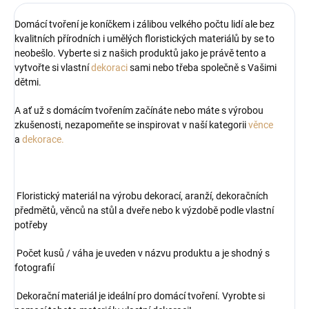
Domácí tvoření je koníčkem i zálibou velkého počtu lidí ale bez
kvalitních přírodních i umělých floristických materiálů by se to
neobešlo. Vyberte si z našich produktů jako je právě tento a
vytvořte si vlastní
dekoraci
sami nebo třeba společně s Vašimi
dětmi.
A ať už s domácím tvořením začínáte nebo máte s výrobou
zkušenosti, nezapomeňte se inspirovat v naší kategorii
věnce
a
dekorace.
Floristický materiál na výrobu dekorací, aranží, dekoračních
předmětů, věnců na stůl a dveře nebo k výzdobě podle vlastní
potřeby
Počet kusů / váha je uveden v názvu produktu a je shodný s
fotografií
Dekorační materiál je ideální pro domácí tvoření. Vyrobte si