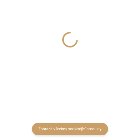
SKLADEM
SKLADEM
(5 KS)
(4 KS)
Tác kov pr.25cm antická
Obal plast 15 cm Salvia
zlatá
55 Kč
260 Kč
45,45 Kč bez DPH
214,88 Kč bez DPH
Do košíku
Do košíku
Zobrazit všechny související produkty