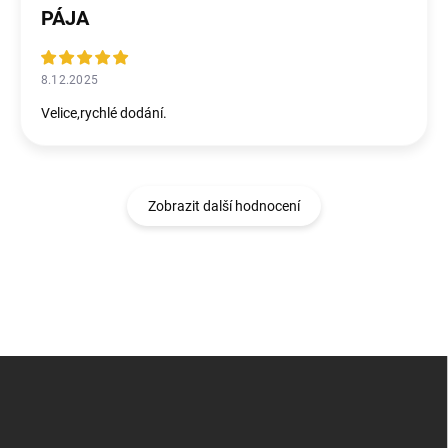
PÁJA
8.12.2025
Velice,rychlé dodání.
Zobrazit další hodnocení
Z
á
p
a