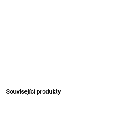
MOŽNOSTI
DORUČENÍ
−
+
Přidat do košíku
Dekorační materiál na výrobu dekorací a věnců.
DETAILNÍ INFORMACE
ZEPTAT SE
Uložit
Související produkty