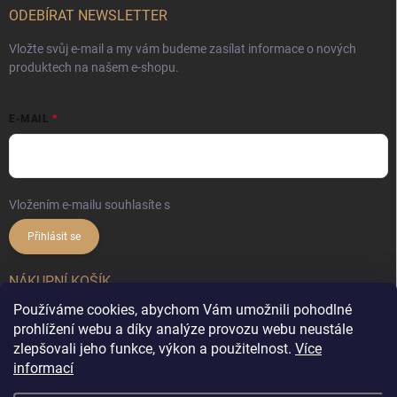
ODEBÍRAT NEWSLETTER
Vložte svůj e-mail a my vám budeme zasílat informace o nových
produktech na našem e-shopu.
E-MAIL
Vložením e-mailu souhlasíte s
podmínkami ochrany osobních údajů
Přihlásit se
NÁKUPNÍ KOŠÍK
Používáme cookies, abychom Vám umožnili pohodlné
0
ks /
0 Kč
prohlížení webu a díky analýze provozu webu neustále
zlepšovali jeho funkce, výkon a použitelnost.
Více
informací