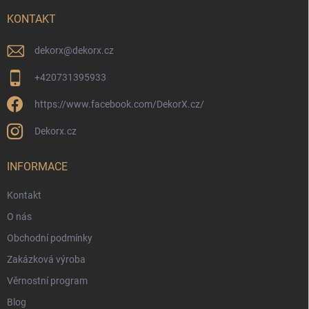
t
í
KONTAKT
dekorx
@
dekorx.cz
+420731395933
https://www.facebook.com/DekorX.cz/
Dekorx.cz
INFORMACE
Kontakt
O nás
Obchodní podmínky
Zakázková výroba
Věrnostní program
Blog