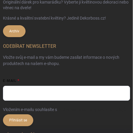
Originální dárek pro kamarádku? Vyberte ji květinovou dekoraci nebo
věnec na dveře!
Krásné a kvalitní svatební květiny? Jedině Dekorboss.cz!
Archiv
ODEBÍRAT NEWSLETTER
Vložte svůj e-mail a my vám budeme zasílat informace o nových
produktech na našem e-shopu.
E-MAIL
Vložením e-mailu souhlasíte s
podmínkami ochrany osobních údajů
Přihlásit se