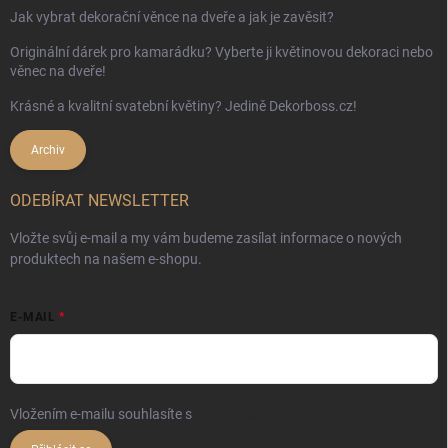
Jak vybrat dekorační věnce na dveře a jak je zavěsit?
Originální dárek pro kamarádku? Vyberte ji květinovou dekoraci nebo
věnec na dveře!
Krásné a kvalitní svatební květiny? Jedině Dekorboss.cz!
Archiv
ODEBÍRAT NEWSLETTER
Vložte svůj e-mail a my vám budeme zasílat informace o nových
produktech na našem e-shopu.
E-MAIL
Vložením e-mailu souhlasíte s
podmínkami ochrany osobních údajů