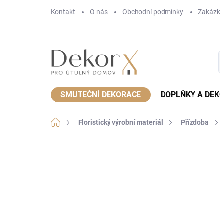
Přejít
Kontakt
O nás
Obchodní podmínky
Zakázk
na
obsah
SMUTEČNÍ DEKORACE
DOPLŇKY A DE
Domů
Floristický výrobní materiál
Přízdoba
Neohodnoceno
Podrobnosti hodnoce