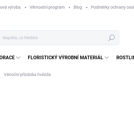
ová výroba
Věrnostní program
Blog
Podmínky ochrany oso
Hledat
KORACE
FLORISTICKÝ VÝROBNÍ MATERIÁL
ROSTLI
Vánoční přízdoba hvězda
ní
4 Kč
/ ks
3,31 Kč bez DPH
Měrná
SKLADEM
(>30 KS)
cena:
MŮŽEME DORUČIT DO:
11.8.2