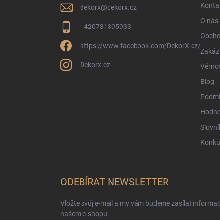
í
Konta
dekorx
@
dekorx.cz
O nás
+420731395933
Obcho
https://www.facebook.com/DekorX.cz/
Zakáz
Dekorx.cz
Věrno
Blog
Podmí
Hodno
Slovní
Konku
ODEBÍRAT NEWSLETTER
Vložte svůj e-mail a my vám budeme zasílat informa
našem e-shopu.