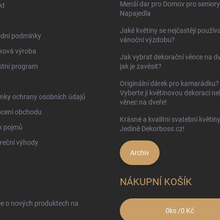
Menší dar pro Domov pro seniory
kt
Napajedla
Jaké květiny se nejčastěji používa
dní podmínky
vánoční výzdobu?
ková výroba
Jak vybrat dekorační věnce na d
stní program
jak je zavěsit?
Originální dárek pro kamarádku?
Vyberte ji květinovou dekoraci n
nky ochrany osobních údajů
věnec na dveře!
cení obchodu
Krásné a kvalitní svatební květin
k pojmů
Jedině Dekorboss.cz!
reční výhody
Archiv
NÁKUPNÍ KOŠÍK
ce o nových produktech na
0
ks /
0 Kč