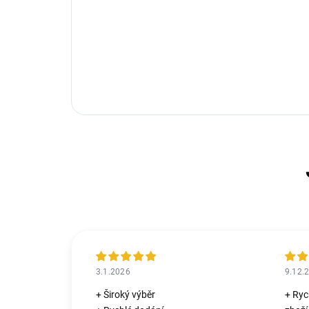
3.1.2026
9.12.
+ Široký výběr
+ Ryc