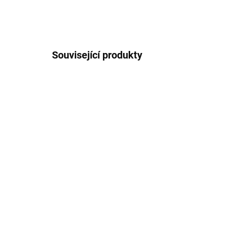
Související produkty
SKLADEM
(2 KS)
Zelená baňka (odstíny)
Ob