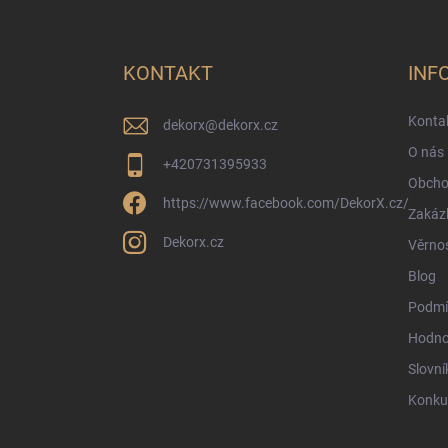
Z
á
p
a
KONTAKT
INF
t
í
Konta
dekorx
@
dekorx.cz
O nás
+420731395933
Obcho
https://www.facebook.com/DekorX.cz/
Zakáz
Dekorx.cz
Věrno
Blog
Podmí
Hodno
Slovní
Konku