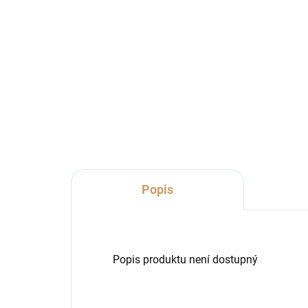
2,5cm 5 kusů
22
20 Kč
32
16,53 Kč bez DPH
26,
Detail
Popis
Popis produktu není dostupný