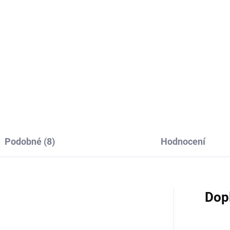
x29x10cm
1,5 cm
 Kč
2,50 Kč
45 Kč bez DPH
2,07 Kč bez DPH
Do košíku
Do košíku
Podobné (8)
Hodnocení
Dop