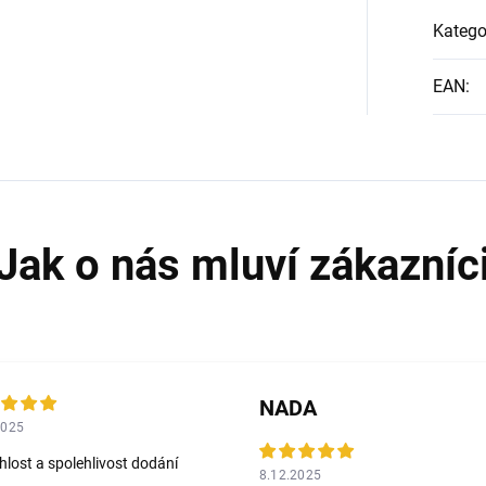
Katego
EAN
:
NADA
2025
hlost a spolehlivost dodání
8.12.2025