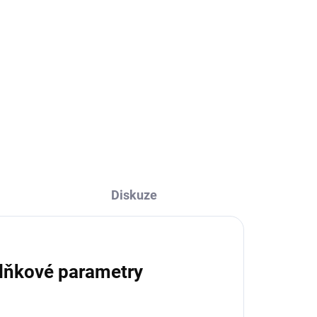
kód:PR16
88 Kč
72,73 Kč bez DPH
Do košíku
Diskuze
lňkové parametry