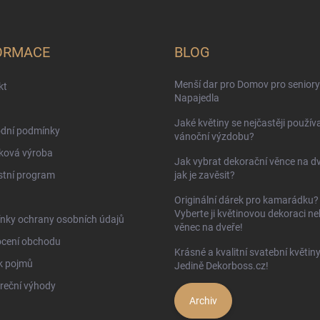
ORMACE
BLOG
Menší dar pro Domov pro seniory
kt
Napajedla
Jaké květiny se nejčastěji používa
dní podmínky
vánoční výzdobu?
ková výroba
Jak vybrat dekorační věnce na d
stní program
jak je zavěsit?
Originální dárek pro kamarádku?
Vyberte ji květinovou dekoraci n
nky ochrany osobních údajů
věnec na dveře!
cení obchodu
Krásné a kvalitní svatební květin
k pojmů
Jedině Dekorboss.cz!
reční výhody
Archiv