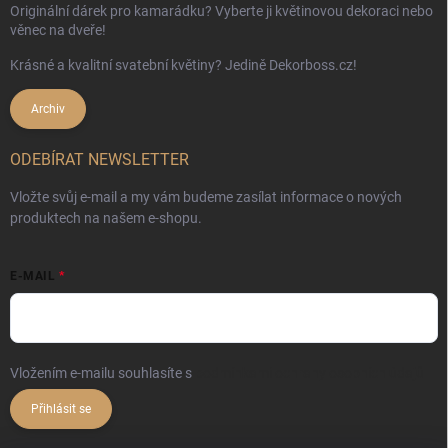
Originální dárek pro kamarádku? Vyberte ji květinovou dekoraci nebo
věnec na dveře!
Krásné a kvalitní svatební květiny? Jedině Dekorboss.cz!
Archiv
ODEBÍRAT NEWSLETTER
Vložte svůj e-mail a my vám budeme zasílat informace o nových
produktech na našem e-shopu.
E-MAIL
Vložením e-mailu souhlasíte s
podmínkami ochrany osobních údajů
Přihlásit se