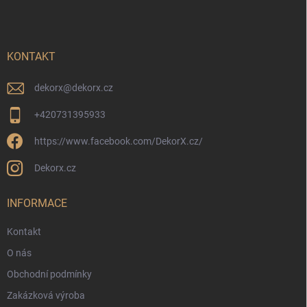
p
a
t
í
KONTAKT
dekorx
@
dekorx.cz
+420731395933
https://www.facebook.com/DekorX.cz/
Dekorx.cz
INFORMACE
Kontakt
O nás
Obchodní podmínky
Zakázková výroba