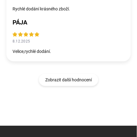
Rychlé dodání krásného zboží.
PÁJA
8.12.2025
Velice,rychlé dodání.
Zobrazit další hodnocení
Z
á