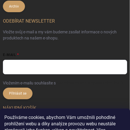
Archiv
ODEBÍRAT NEWSLETTER
Vložte svůj e-mail a my vám budeme zasílat informace o nových
produktech na našem e-shopu.
E-MAIL
Vložením e-mailu souhlasíte s
podmínkami ochrany osobních údajů
Přihlásit se
NÁKUPNÍ KOŠÍK
Používáme cookies, abychom Vám umožnili pohodlné
0
ks /
0 Kč
prohlížení webu a díky analýze provozu webu neustále