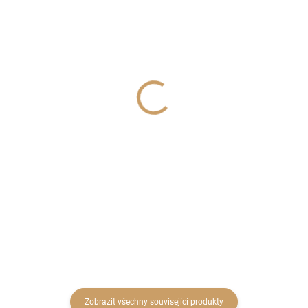
SKLADEM
SKLADEM
(2 KS)
(3 KS)
Zelená baňka (odstíny)
Dekorační motýl
2,5cm 5 kusů
plevhový 7x6 cm - kód:
VMX111
20 Kč
38 Kč
16,53 Kč bez DPH
31,40 Kč bez DPH
Detail
Do košíku
Zobrazit všechny související produkty