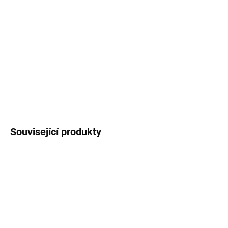
MOŽNOSTI
DORUČENÍ
−
+
Přidat do košíku
DETAILNÍ INFORMACE
ZEPTAT SE
Uložit
Související produkty