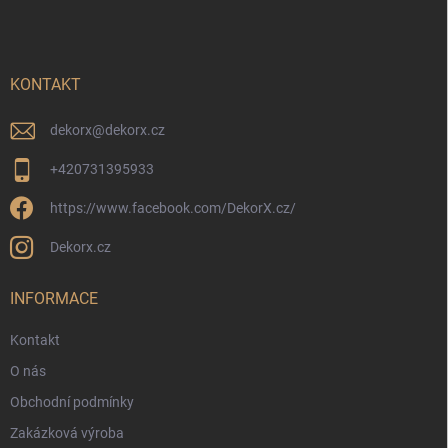
p
a
t
í
KONTAKT
dekorx
@
dekorx.cz
+420731395933
https://www.facebook.com/DekorX.cz/
Dekorx.cz
INFORMACE
Kontakt
O nás
Obchodní podmínky
Zakázková výroba