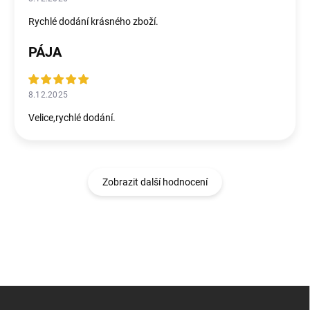
Rychlé dodání krásného zboží.
PÁJA
8.12.2025
Velice,rychlé dodání.
Zobrazit další hodnocení
Z
á