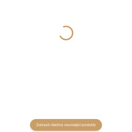
SKLADEM
SKLADEM
(12 KS)
(27 SADA)
Oranžová Baňka plast
REPENS CUTS
2cm
ABSORTION PINK 2ks
2,50 Kč
75 Kč
2,07 Kč bez DPH
61,98 Kč bez DPH
Detail
Do košíku
Zobrazit všechny související produkty