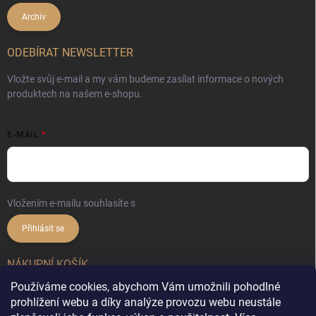
Archiv
ODEBÍRAT NEWSLETTER
Vložte svůj e-mail a my vám budeme zasílat informace o nových
produktech na našem e-shopu.
E-MAIL
Vložením e-mailu souhlasíte s
podmínkami ochrany osobních údajů
Přihlásit se
NÁKUPNÍ KOŠÍK
Používáme cookies, abychom Vám umožnili pohodlné
0
ks /
0 Kč
prohlížení webu a díky analýze provozu webu neustále