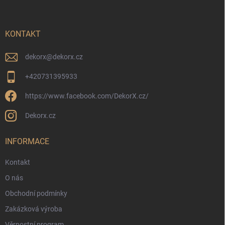
p
a
t
í
KONTAKT
dekorx
@
dekorx.cz
+420731395933
https://www.facebook.com/DekorX.cz/
Dekorx.cz
INFORMACE
Kontakt
O nás
Obchodní podmínky
Zakázková výroba
Věrnostní program