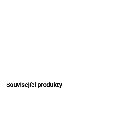
DORUČENÍ
−
+
Přidat do košíku
Obal 411/19 white lesk
DETAILNÍ INFORMACE
ZEPTAT SE
Uložit
Související produkty