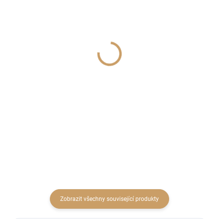
SKLADEM
SKLADEM
(2 SADA)
(4 KS)
Oasis floristický nůž
Umělá muchomůrka -
16cm 10ks
svazek
319 Kč
56 Kč
263,64 Kč bez DPH
46,28 Kč bez DPH
Do košíku
Detail
Zobrazit všechny související produkty