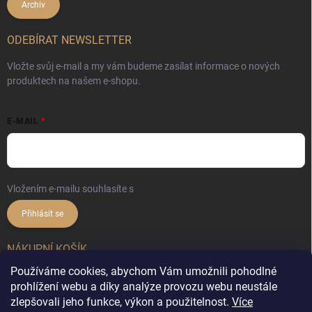
Archiv
ODEBÍRAT NEWSLETTER
Vložte svůj e-mail a my vám budeme zasílat informace o nových
produktech na našem e-shopu.
E-MAIL
Vložením e-mailu souhlasíte s
podmínkami ochrany osobních údajů
Přihlásit se
NÁKUPNÍ KOŠÍK
Používáme cookies, abychom Vám umožnili pohodlné
0
ks /
0 Kč
prohlížení webu a díky analýze provozu webu neustále
zlepšovali jeho funkce, výkon a použitelnost.
Více