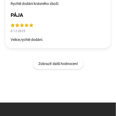
Rychlé dodání krásného zboží.
PÁJA
8.12.2025
Velice,rychlé dodání.
Zobrazit další hodnocení
Z
á