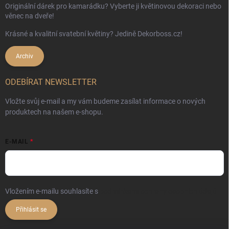
Originální dárek pro kamarádku? Vyberte ji květinovou dekoraci nebo
věnec na dveře!
Krásné a kvalitní svatební květiny? Jedině Dekorboss.cz!
Archiv
ODEBÍRAT NEWSLETTER
Vložte svůj e-mail a my vám budeme zasílat informace o nových
produktech na našem e-shopu.
E-MAIL
Vložením e-mailu souhlasíte s
podmínkami ochrany osobních údajů
Přihlásit se