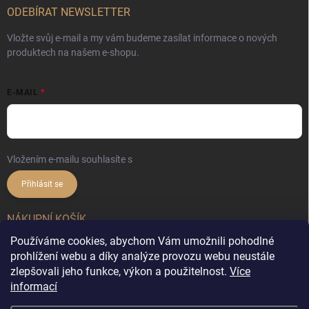
ODEBÍRAT NEWSLETTER
Vložte svůj e-mail a my vám budeme zasílat informace o nových
produktech na našem e-shopu.
E-MAIL
Vložením e-mailu souhlasíte s
podmínkami ochrany osobních údajů
Přihlásit se
NÁKUPNÍ KOŠÍK
Používáme cookies, abychom Vám umožnili pohodlné
0
ks /
0 Kč
prohlížení webu a díky analýze provozu webu neustále
zlepšovali jeho funkce, výkon a použitelnost.
Více
informací