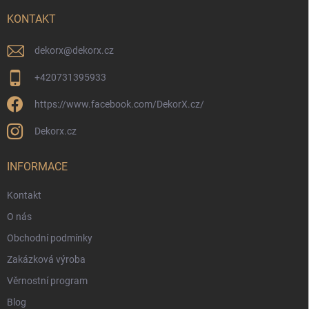
t
í
KONTAKT
dekorx
@
dekorx.cz
+420731395933
https://www.facebook.com/DekorX.cz/
Dekorx.cz
INFORMACE
Kontakt
O nás
Obchodní podmínky
Zakázková výroba
Věrnostní program
Blog