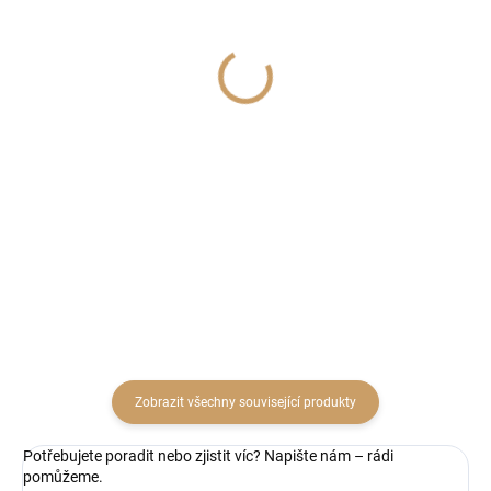
SKLADEM
SKLADEM
(5 BAL)
(8 KS)
Sušina Nigella orientalis
Ob taška kraft Evidence
x100gr. rosso - červená
22x10x22cm
189 Kč
19 Kč
156,20 Kč bez DPH
15,70 Kč bez DPH
Do košíku
Do košíku
Zobrazit všechny související produkty
Potřebujete poradit nebo zjistit víc? Napište nám – rádi
pomůžeme.