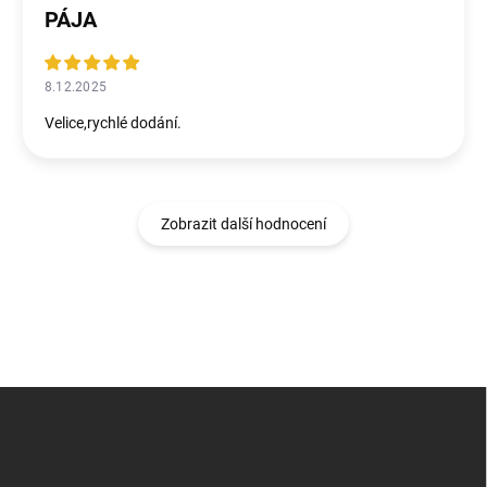
PÁJA
8.12.2025
Velice,rychlé dodání.
Zobrazit další hodnocení
Z
á
p
a