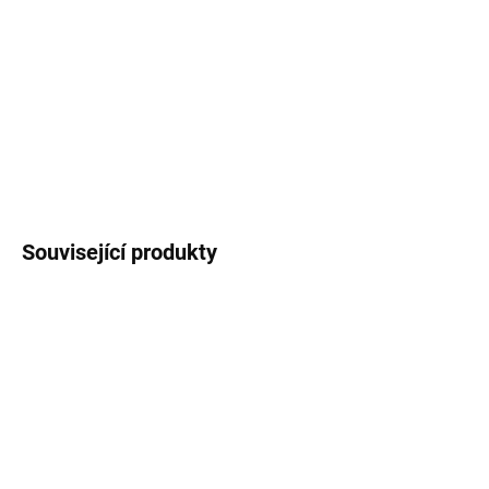
DORUČENÍ
−
+
Přidat do košíku
DETAILNÍ INFORMACE
ZEPTAT SE
Uložit
Související produkty