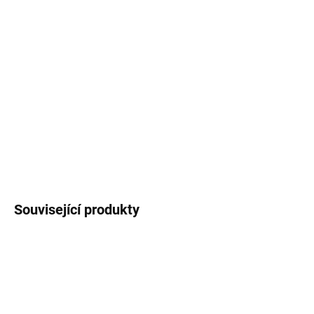
MOŽNOSTI
DORUČENÍ
−
+
Přidat do košíku
Rozměr 13,5x11 cm
DETAILNÍ INFORMACE
ZEPTAT SE
Uložit
Související produkty