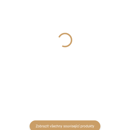
SKLADEM
SKLADEM
(>30 KS)
(6 KS)
Zelená baňka na drátku
Kovová hvězdička 6x6cm
1,5 cm
14 Kč
2,50 Kč
11,57 Kč bez DPH
2,07 Kč bez DPH
Do košíku
Do košíku
Zobrazit všechny související produkty