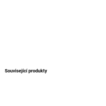
MOŽNOSTI
DORUČENÍ
−
+
Přidat do košíku
Antracitový plastový obal 12,8 x 11,3 cm
DETAILNÍ INFORMACE
ZEPTAT SE
Uložit
Související produkty