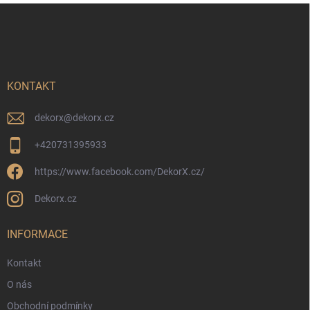
Z
á
p
a
t
í
KONTAKT
dekorx
@
dekorx.cz
+420731395933
https://www.facebook.com/DekorX.cz/
Dekorx.cz
INFORMACE
Kontakt
O nás
Obchodní podmínky