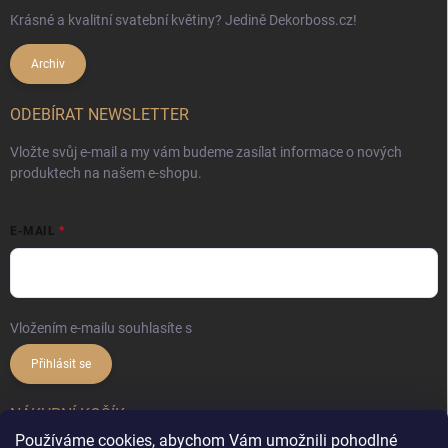
Krásné a kvalitní svatební květiny? Jedině Dekorboss.cz!
Archiv
ODEBÍRAT NEWSLETTER
Vložte svůj e-mail a my vám budeme zasílat informace o nových
produktech na našem e-shopu.
E-MAIL
Vložením e-mailu souhlasíte s
podmínkami ochrany osobních údajů
Přihlásit se
NÁKUPNÍ KOŠÍK
Používáme cookies, abychom Vám umožnili pohodlné