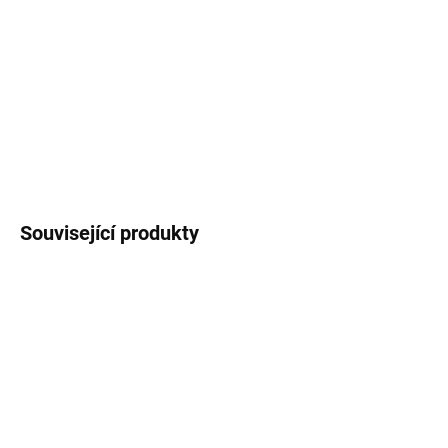
DORUČENÍ
−
+
Přidat do košíku
Oválek z překližky
ZEPTAT SE
Uložit
Související produkty