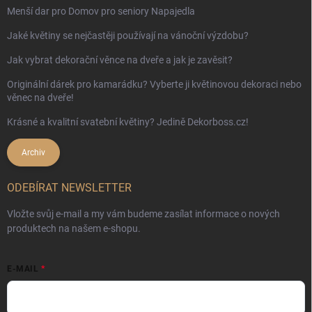
Menší dar pro Domov pro seniory Napajedla
Jaké květiny se nejčastěji používají na vánoční výzdobu?
Jak vybrat dekorační věnce na dveře a jak je zavěsit?
Originální dárek pro kamarádku? Vyberte ji květinovou dekoraci nebo
věnec na dveře!
Krásné a kvalitní svatební květiny? Jedině Dekorboss.cz!
Archiv
ODEBÍRAT NEWSLETTER
Vložte svůj e-mail a my vám budeme zasílat informace o nových
produktech na našem e-shopu.
E-MAIL