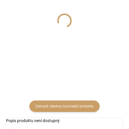
SKLADEM
SKLADEM
(2 KS)
(3 KS)
Lucerna kov/sklo
Lucerna keramika
14x25,5cm šedozlatá
pr.12cm šedá
patina
91 Kč
411 Kč
75,21 Kč bez DPH
339,67 Kč bez DPH
Do košíku
Do košíku
Zobrazit všechny související produkty
Popis produktu není dostupný